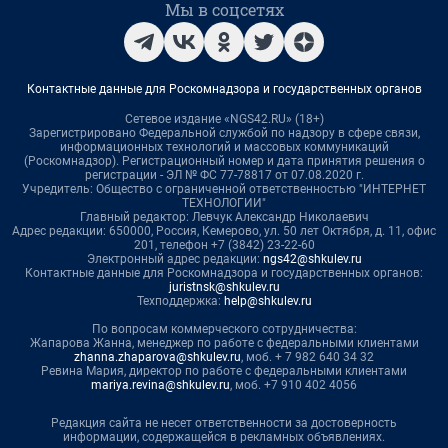
Мы в соцсетях
Контактные данные для Роскомнадзора и государственных органов
Сетевое издание «NGS42.RU» (18+)
Зарегистрировано Федеральной службой по надзору в сфере связи,
информационных технологий и массовых коммуникаций
(Роскомнадзор). Регистрационный номер и дата принятия решения о
регистрации - ЭЛ № ФС 77-78817 от 07.08.2020 г.
Учредитель: Общество с ограниченной ответственностью "ИНТЕРНЕТ
ТЕХНОЛОГИИ"
Главный редактор: Левчук Александр Николаевич
Адрес редакции: 650000, Россия, Кемерово, ул. 50 лет Октября, д. 11, офис
201, телефон +7 (3842) 23-22-60
Электронный адрес редакции:
ngs42@shkulev.ru
Контактные данные для Роскомнадзора и государственных органов:
juristnsk@shkulev.ru
Техподдержка:
help@shkulev.ru
По вопросам коммерческого сотрудничества:
Жапарова Жанна, менеджер по работе с федеральными клиентами
zhanna.zhaparova@shkulev.ru
, моб. + 7 982 640 34 32
Ревина Мария, директор по работе с федеральными клиентами
mariya.revina@shkulev.ru
, моб. +7 910 402 4056
Редакция сайта не несет ответственности за достоверность
информации, содержащейся в рекламных объявлениях.