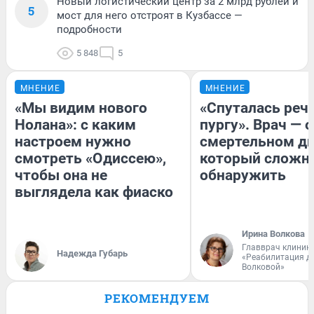
Новый логистический центр за 2 млрд рублей и
5
мост для него отстроят в Кузбассе —
подробности
5 848
5
МНЕНИЕ
МНЕНИЕ
«Мы видим нового
«Спуталась речь
Нолана»: с каким
пургу». Врач — о
настроем нужно
смертельном ди
смотреть «Одиссею»,
который сложн
чтобы она не
обнаружить
выглядела как фиаско
Ирина Волкова
Главврач клиник
Надежда Губарь
«Реабилитация д
Волковой»
РЕКОМЕНДУЕМ