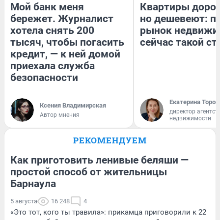
Мой банк меня
Квартиры доро
бережет. Журналист
но дешевеют: п
хотела снять 200
рынок недвижи
тысяч, чтобы погасить
сейчас такой с
кредит, — к ней домой
приехала служба
безопасности
Екатерина Тороп
Ксения Владимирская
директор агентст
Автор мнения
недвижимости
РЕКОМЕНДУЕМ
Как приготовить ленивые беляши —
простой способ от жительницы
Барнаула
5 августа
16 248
4
«Это тот, кого ты травила»: прикамца приговорили к 22