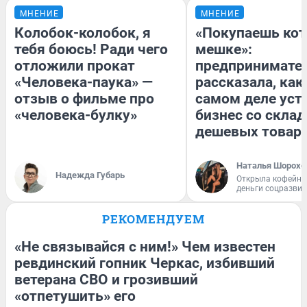
МНЕНИЕ
МНЕНИЕ
Колобок-колобок, я
«Покупаешь кот
тебя боюсь! Ради чего
мешке»:
отложили прокат
предпринимате
«Человека-паука» —
рассказала, как
отзыв о фильме про
самом деле уст
«человека-булку»
бизнес со скла
дешевых товар
Наталья Шорохо
Надежда Губарь
Открыла кофейну
деньги соцразви
РЕКОМЕНДУЕМ
«Не связывайся с ним!» Чем известен
ревдинский гопник Черкас, избивший
ветерана СВО и грозивший
«отпетушить» его