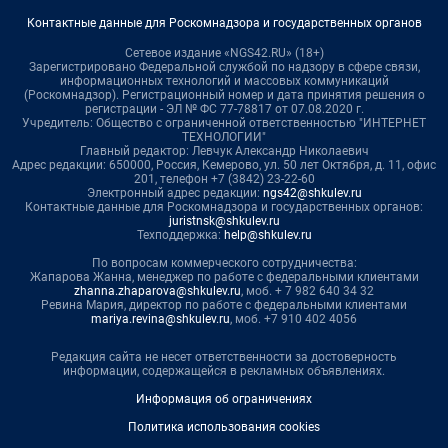
Контактные данные для Роскомнадзора и государственных органов
Сетевое издание «NGS42.RU» (18+)
Зарегистрировано Федеральной службой по надзору в сфере связи,
информационных технологий и массовых коммуникаций
(Роскомнадзор). Регистрационный номер и дата принятия решения о
регистрации - ЭЛ № ФС 77-78817 от 07.08.2020 г.
Учредитель: Общество с ограниченной ответственностью "ИНТЕРНЕТ
ТЕХНОЛОГИИ"
Главный редактор: Левчук Александр Николаевич
Адрес редакции: 650000, Россия, Кемерово, ул. 50 лет Октября, д. 11, офис
201, телефон +7 (3842) 23-22-60
Электронный адрес редакции:
ngs42@shkulev.ru
Контактные данные для Роскомнадзора и государственных органов:
juristnsk@shkulev.ru
Техподдержка:
help@shkulev.ru
По вопросам коммерческого сотрудничества:
Жапарова Жанна, менеджер по работе с федеральными клиентами
zhanna.zhaparova@shkulev.ru
, моб. + 7 982 640 34 32
Ревина Мария, директор по работе с федеральными клиентами
mariya.revina@shkulev.ru
, моб. +7 910 402 4056
Редакция сайта не несет ответственности за достоверность
информации, содержащейся в рекламных объявлениях.
Информация об ограничениях
Политика использования cookies