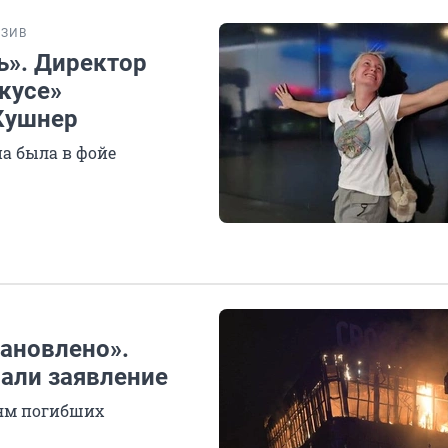
ЗИВ
ь». Директор
кусе»
Кушнер
на была в фойе
тановлено».
лали заявление
ям погибших