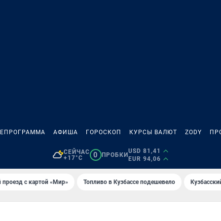
ЛЕПРОГРАММА
АФИША
ГОРОСКОП
КУРСЫ ВАЛЮТ
ZODY
ПР
USD 81,41
СЕЙЧАС
0
ПРОБКИ
+17°C
EUR 94,06
 проезд с картой «Мир»
Топливо в Кузбассе подешевело
Кузбасски