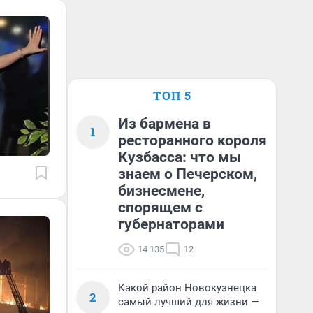
ТОП 5
Из бармена в
1
ресторанного короля
Кузбасса: что мы
знаем о Печерском,
бизнесмене,
спорящем с
губернаторами
14 135
12
Какой район Новокузнецка
2
самый лучший для жизни —