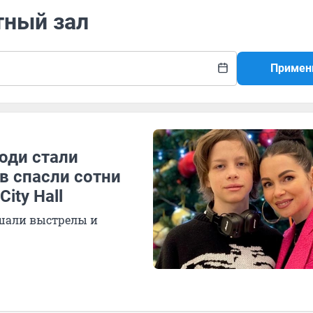
тный зал
Примен
люди стали
в спасли сотни
ity Hall
ышали выстрелы и