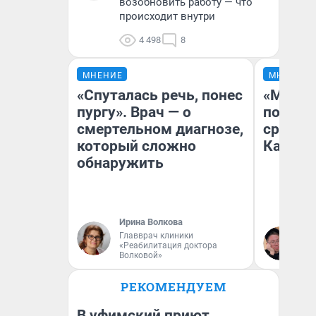
возобновить работу — что
происходит внутри
4 498
8
МНЕНИЕ
МНЕНИЕ
«Спуталась речь, понес
«Машин
пургу». Врач — о
полете
смертельном диагнозе,
сравни
который сложно
Казахс
обнаружить
Ирина Волкова
Главврач клиники
Ан
«Реабилитация доктора
Волковой»
РЕКОМЕНДУЕМ
В уфимский приют