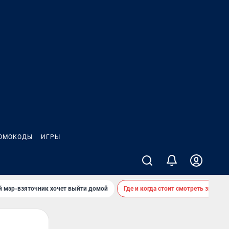
ОМОКОДЫ
ИГРЫ
й мэр-взяточник хочет выйти домой
Где и когда стоит смотреть звездоп