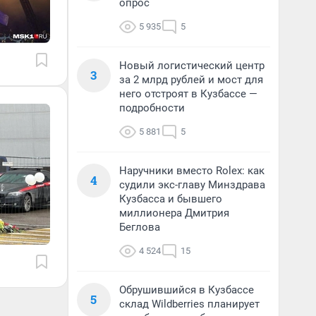
опрос
5 935
5
Новый логистический центр
3
за 2 млрд рублей и мост для
него отстроят в Кузбассе —
подробности
5 881
5
Наручники вместо Rolex: как
4
судили экс-главу Минздрава
Кузбасса и бывшего
миллионера Дмитрия
Беглова
4 524
15
Обрушившийся в Кузбассе
5
склад Wildberries планирует