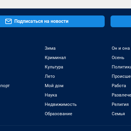
Подписаться на новости
Зима
Он и она
Криминал
Осень
Культура
Политик
Лето
Происше
спорт
Мой дом
Работа
Наука
Развлеч
Недвижимость
Религия
Образование
Семья