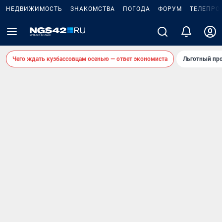
НЕДВИЖИМОСТЬ
ЗНАКОМСТВА
ПОГОДА
ФОРУМ
ТЕЛЕПРО
Чего ждать кузбассовцам осенью — ответ экономиста
Льготный про