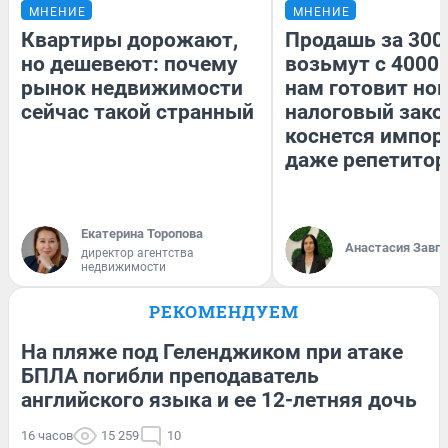
МНЕНИЕ
МНЕНИЕ
Квартиры дорожают,
Продашь за 3000
но дешевеют: почему
возьмут с 4000.
рынок недвижимости
нам готовит но
сейчас такой странный
налоговый зако
коснется импор
даже репетитор
Екатерина Торопова
Анастасия Завг
директор агентства
недвижимости
РЕКОМЕНДУЕМ
На пляже под Геленджиком при атаке
БПЛА погибли преподаватель
английского языка и ее 12-летняя дочь
16 часов
15 259
10