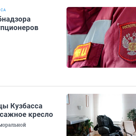
ССА
бнадзора
упционеров
цы Кузбасса
ссажное кресло
 моральной