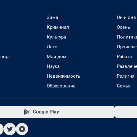
Зима
Он и она
Криминал
Осень
Культура
Политик
Лето
Происше
спорт
Мой дом
Работа
Наука
Развлеч
Недвижимость
Религия
Образование
Семья
Google Play