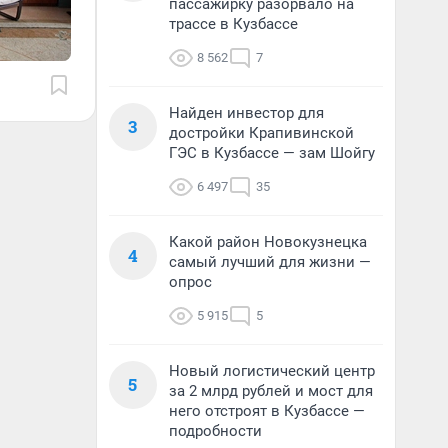
пассажирку разорвало на
трассе в Кузбассе
8 562
7
Найден инвестор для
3
достройки Крапивинской
ГЭС в Кузбассе — зам Шойгу
6 497
35
Какой район Новокузнецка
4
самый лучший для жизни —
опрос
5 915
5
Новый логистический центр
5
за 2 млрд рублей и мост для
него отстроят в Кузбассе —
подробности