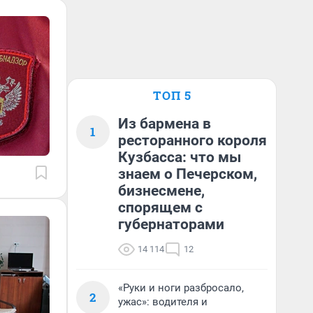
ТОП 5
Из бармена в
1
ресторанного короля
Кузбасса: что мы
знаем о Печерском,
бизнесмене,
спорящем с
губернаторами
14 114
12
«Руки и ноги разбросало,
2
ужас»: водителя и