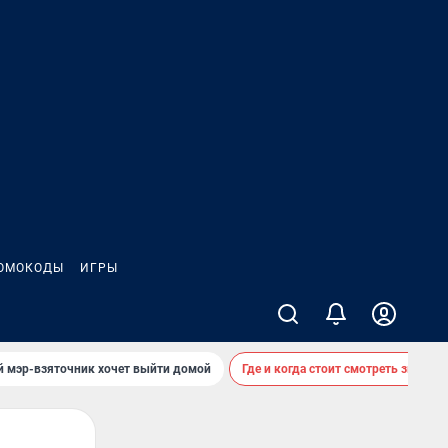
ОМОКОДЫ
ИГРЫ
й мэр-взяточник хочет выйти домой
Где и когда стоит смотреть звездоп