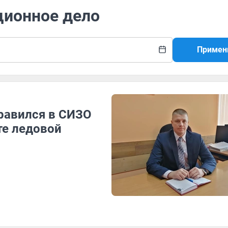
ционное дело
Примен
равился в СИЗО
те ледовой