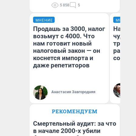
5 858
5
МНЕНИЕ
МНЕНИЕ
Продашь за 3000, налог
Наслед
возьмут с 4000. Что
чудом 
нам готовит новый
трансп
налоговый закон — он
разнес
коснется импорта и
советс
даже репетиторов
Ол
Бл
Анастасия Завгородняя
вл
би
РЕКОМЕНДУЕМ
Смертельный аудит: за что
в начале 2000-х убили