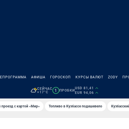
ЛЕПРОГРАММА
АФИША
ГОРОСКОП
КУРСЫ ВАЛЮТ
ZODY
ПР
USD 81,41
СЕЙЧАС
1
ПРОБКИ
+17°C
EUR 94,06
 проезд с картой «Мир»
Топливо в Кузбассе подешевело
Кузбасски