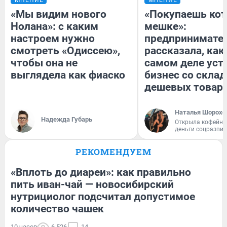
«Мы видим нового
«Покупаешь кот
Нолана»: с каким
мешке»:
настроем нужно
предпринимате
смотреть «Одиссею»,
рассказала, как
чтобы она не
самом деле уст
выглядела как фиаско
бизнес со скла
дешевых товар
Наталья Шорохо
Надежда Губарь
Открыла кофейну
деньги соцразви
РЕКОМЕНДУЕМ
«Вплоть до диареи»: как правильно
пить иван-чай — новосибирский
нутрициолог подсчитал допустимое
количество чашек
10 часов
6 526
14