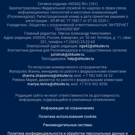
Сетевое издание «NGS42.RU» (18+)
Зарегистрировано Федеральной службой по надзору в сфере связи,
информационных технологий и массовых коммуникаций
(Роскомнадзор). Регистрационный номер и дата принятия решения о
регистрации - ЭЛ № ФС 77-78817 от 07.08.2020 г.
Учредитель: Общество с ограниченной ответственностью "ИНТЕРНЕТ
ТЕХНОЛОГИИ"
Главный редактор: Левчук Александр Николаевич
Адрес редакции: 650000, Россия, Кемерово, ул. 50 лет Октября, д. 11, офис
201, телефон +7 (3842) 23-22-60
Электронный адрес редакции:
ngs42@shkulev.ru
Контактные данные для Роскомнадзора и государственных органов:
juristnsk@shkulev.ru
Техподдержка:
help@shkulev.ru
По вопросам коммерческого сотрудничества:
Жапарова Жанна, менеджер по работе с федеральными клиентами
zhanna.zhaparova@shkulev.ru
, моб. + 7 982 640 34 32
Ревина Мария, директор по работе с федеральными клиентами
mariya.revina@shkulev.ru
, моб. +7 910 402 4056
Редакция сайта не несет ответственности за достоверность
информации, содержащейся в рекламных объявлениях.
Информация об ограничениях
Политика использования cookies
Рекомендательные системы
Политика конфиденциальности и обработки персональных данных и