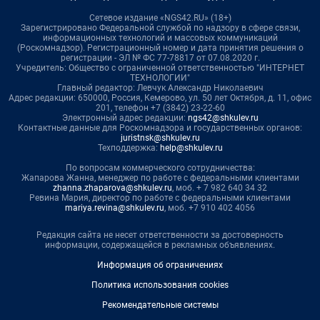
Сетевое издание «NGS42.RU» (18+)
Зарегистрировано Федеральной службой по надзору в сфере связи,
информационных технологий и массовых коммуникаций
(Роскомнадзор). Регистрационный номер и дата принятия решения о
регистрации - ЭЛ № ФС 77-78817 от 07.08.2020 г.
Учредитель: Общество с ограниченной ответственностью "ИНТЕРНЕТ
ТЕХНОЛОГИИ"
Главный редактор: Левчук Александр Николаевич
Адрес редакции: 650000, Россия, Кемерово, ул. 50 лет Октября, д. 11, офис
201, телефон +7 (3842) 23-22-60
Электронный адрес редакции:
ngs42@shkulev.ru
Контактные данные для Роскомнадзора и государственных органов:
juristnsk@shkulev.ru
Техподдержка:
help@shkulev.ru
По вопросам коммерческого сотрудничества:
Жапарова Жанна, менеджер по работе с федеральными клиентами
zhanna.zhaparova@shkulev.ru
, моб. + 7 982 640 34 32
Ревина Мария, директор по работе с федеральными клиентами
mariya.revina@shkulev.ru
, моб. +7 910 402 4056
Редакция сайта не несет ответственности за достоверность
информации, содержащейся в рекламных объявлениях.
Информация об ограничениях
Политика использования cookies
Рекомендательные системы