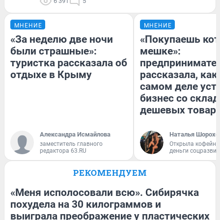
6 391
5
МНЕНИЕ
МНЕНИЕ
«За неделю две ночи
«Покупаешь кот
были страшные»:
мешке»:
туристка рассказала об
предпринимате
отдыхе в Крыму
рассказала, как
самом деле уст
бизнес со скла
дешевых товар
Александра Исмайлова
Наталья Шорохо
заместитель главного
Открыла кофейну
редактора 63.RU
деньги соцразви
РЕКОМЕНДУЕМ
«Меня исполосовали всю». Сибирячка
похудела на 30 килограммов и
выиграла преображение у пластических