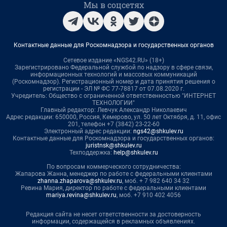
Мы в соцсетях
Контактные данные для Роскомнадзора и государственных органов
Сетевое издание «NGS42.RU» (18+)
Зарегистрировано Федеральной службой по надзору в сфере связи,
информационных технологий и массовых коммуникаций
(Роскомнадзор). Регистрационный номер и дата принятия решения о
регистрации - ЭЛ № ФС 77-78817 от 07.08.2020 г.
Учредитель: Общество с ограниченной ответственностью "ИНТЕРНЕТ
ТЕХНОЛОГИИ"
Главный редактор: Левчук Александр Николаевич
Адрес редакции: 650000, Россия, Кемерово, ул. 50 лет Октября, д. 11, офис
201, телефон +7 (3842) 23-22-60
Электронный адрес редакции:
ngs42@shkulev.ru
Контактные данные для Роскомнадзора и государственных органов:
juristnsk@shkulev.ru
Техподдержка:
help@shkulev.ru
По вопросам коммерческого сотрудничества:
Жапарова Жанна, менеджер по работе с федеральными клиентами
zhanna.zhaparova@shkulev.ru
, моб. + 7 982 640 34 32
Ревина Мария, директор по работе с федеральными клиентами
mariya.revina@shkulev.ru
, моб. +7 910 402 4056
Редакция сайта не несет ответственности за достоверность
информации, содержащейся в рекламных объявлениях.