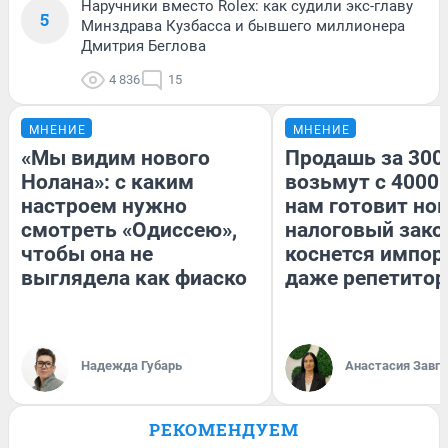
Наручники вместо Rolex: как судили экс-главу
5
Минздрава Кузбасса и бывшего миллионера
Дмитрия Беглова
4 836
15
МНЕНИЕ
МНЕНИЕ
«Мы видим нового
Продашь за 3000
Нолана»: с каким
возьмут с 4000.
настроем нужно
нам готовит но
смотреть «Одиссею»,
налоговый зако
чтобы она не
коснется импор
выглядела как фиаско
даже репетитор
Надежда Губарь
Анастасия Завг
РЕКОМЕНДУЕМ