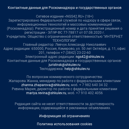
Контактные данные для Роскомнадзора и государственных органов
Сетевое издание «NGS42.RU» (18+)
Зарегистрировано Федеральной службой по надзору в сфере связи,
информационных технологий и массовых коммуникаций
(Роскомнадзор). Регистрационный номер и дата принятия решения о
регистрации - ЭЛ № ФС 77-78817 от 07.08.2020 г.
Учредитель: Общество с ограниченной ответственностью "ИНТЕРНЕТ
ТЕХНОЛОГИИ"
Главный редактор: Левчук Александр Николаевич
Адрес редакции: 650000, Россия, Кемерово, ул. 50 лет Октября, д. 11, офис
201, телефон +7 (3842) 23-22-60
Электронный адрес редакции:
ngs42@shkulev.ru
Контактные данные для Роскомнадзора и государственных органов:
juristnsk@shkulev.ru
Техподдержка:
help@shkulev.ru
По вопросам коммерческого сотрудничества:
Жапарова Жанна, менеджер по работе с федеральными клиентами
zhanna.zhaparova@shkulev.ru
, моб. + 7 982 640 34 32
Ревина Мария, директор по работе с федеральными клиентами
mariya.revina@shkulev.ru
, моб. +7 910 402 4056
Редакция сайта не несет ответственности за достоверность
информации, содержащейся в рекламных объявлениях.
Информация об ограничениях
Политика использования cookies