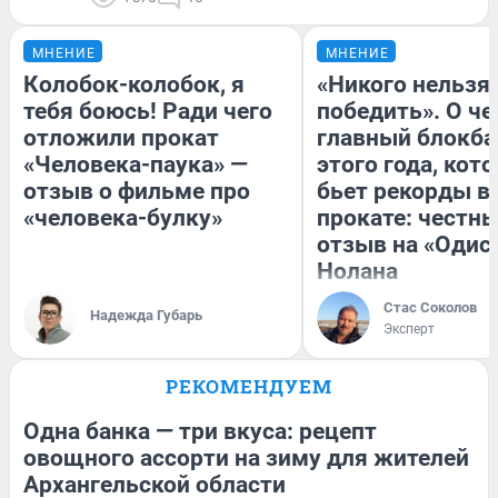
МНЕНИЕ
МНЕНИЕ
Колобок-колобок, я
«Никого нельзя
тебя боюсь! Ради чего
победить». О ч
отложили прокат
главный блокба
«Человека-паука» —
этого года, кот
отзыв о фильме про
бьет рекорды в
«человека-булку»
прокате: честн
отзыв на «Одис
Нолана
Стас Соколов
Надежда Губарь
Эксперт
РЕКОМЕНДУЕМ
Одна банка — три вкуса: рецепт
овощного ассорти на зиму для жителей
Архангельской области