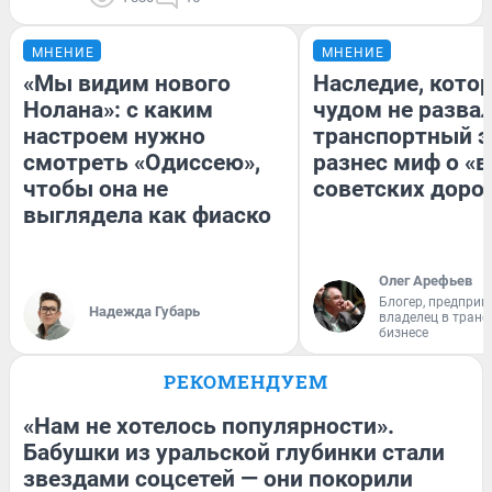
МНЕНИЕ
МНЕНИЕ
«Мы видим нового
Наследие, кото
Нолана»: с каким
чудом не разва
настроем нужно
транспортный э
смотреть «Одиссею»,
разнес миф о «
чтобы она не
советских доро
выглядела как фиаско
Олег Арефьев
Блогер, предприн
Надежда Губарь
владелец в тран
бизнесе
РЕКОМЕНДУЕМ
«Нам не хотелось популярности».
Бабушки из уральской глубинки стали
звездами соцсетей — они покорили