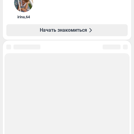
irina
,
64
Начать знакомиться