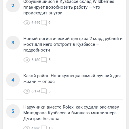
Обрушившийся в Кузбассе склад Wildberries
2
планирует возобновить работу — что
происходит внутри
6 449
9
Новый логистический центр за 2 млрд рублей и
3
мост для него отстроят в Кузбассе —
подробности
6 180
5
Какой район Новокузнецка самый лучший для
4
жизни — опрос
6 174
5
Наручники вместо Rolex: как судили экс-главу
5
Минздрава Кузбасса и бывшего миллионера
Дмитрия Беглова
4 880
15