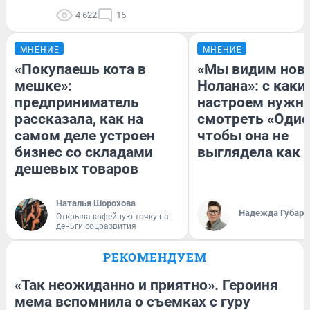
4 622
15
МНЕНИЕ
МНЕНИЕ
«Покупаешь кота в
«Мы видим нов
мешке»:
Нолана»: с каки
предприниматель
настроем нужн
рассказала, как на
смотреть «Одис
самом деле устроен
чтобы она не
бизнес со складами
выглядела как 
дешевых товаров
Наталья Шорохова
Надежда Губарь
Открыла кофейную точку на
деньги соцразвития
РЕКОМЕНДУЕМ
«Так неожиданно и приятно». Героиня
мема вспомнила о съемках с гуру