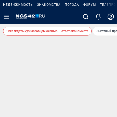
НЕДВИЖИМОСТЬ
ЗНАКОМСТВА
ПОГОДА
ФОРУМ
ТЕЛЕПРО
Чего ждать кузбассовцам осенью — ответ экономиста
Льготный про