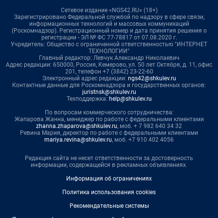
Сетевое издание «NGS42.RU» (18+)
Зарегистрировано Федеральной службой по надзору в сфере связи,
информационных технологий и массовых коммуникаций
(Роскомнадзор). Регистрационный номер и дата принятия решения о
регистрации - ЭЛ № ФС 77-78817 от 07.08.2020 г.
Учредитель: Общество с ограниченной ответственностью "ИНТЕРНЕТ
ТЕХНОЛОГИИ"
Главный редактор: Левчук Александр Николаевич
Адрес редакции: 650000, Россия, Кемерово, ул. 50 лет Октября, д. 11, офис
201, телефон +7 (3842) 23-22-60
Электронный адрес редакции:
ngs42@shkulev.ru
Контактные данные для Роскомнадзора и государственных органов:
juristnsk@shkulev.ru
Техподдержка:
help@shkulev.ru
По вопросам коммерческого сотрудничества:
Жапарова Жанна, менеджер по работе с федеральными клиентами
zhanna.zhaparova@shkulev.ru
, моб. + 7 982 640 34 32
Ревина Мария, директор по работе с федеральными клиентами
mariya.revina@shkulev.ru
, моб. +7 910 402 4056
Редакция сайта не несет ответственности за достоверность
информации, содержащейся в рекламных объявлениях.
Информация об ограничениях
Политика использования cookies
Рекомендательные системы