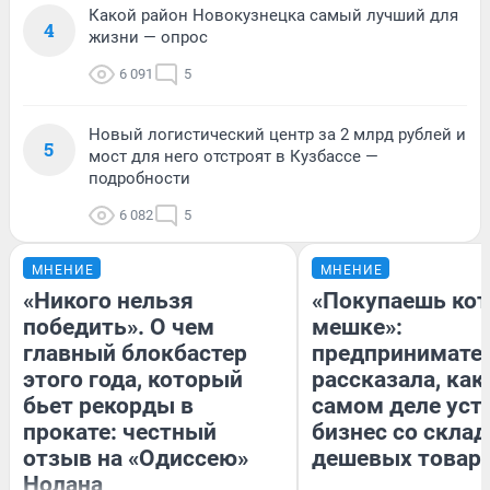
Какой район Новокузнецка самый лучший для
4
жизни — опрос
6 091
5
Новый логистический центр за 2 млрд рублей и
5
мост для него отстроят в Кузбассе —
подробности
6 082
5
МНЕНИЕ
МНЕНИЕ
«Никого нельзя
«Покупаешь кот
победить». О чем
мешке»:
главный блокбастер
предпринимате
этого года, который
рассказала, как
бьет рекорды в
самом деле уст
прокате: честный
бизнес со скла
отзыв на «Одиссею»
дешевых товар
Нолана