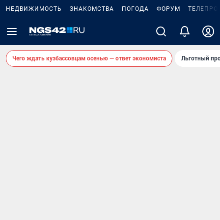
НЕДВИЖИМОСТЬ
ЗНАКОМСТВА
ПОГОДА
ФОРУМ
ТЕЛЕПРО
Чего ждать кузбассовцам осенью — ответ экономиста
Льготный про