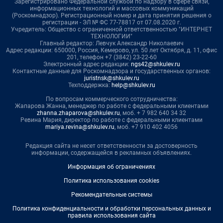
Зарегистрировано Федеральной службой по надзору в сфере связи,
информационных технологий и массовых коммуникаций
(Роскомнадзор). Регистрационный номер и дата принятия решения о
регистрации - ЭЛ № ФС 77-78817 от 07.08.2020 г.
Учредитель: Общество с ограниченной ответственностью "ИНТЕРНЕТ
ТЕХНОЛОГИИ"
Главный редактор: Левчук Александр Николаевич
Адрес редакции: 650000, Россия, Кемерово, ул. 50 лет Октября, д. 11, офис
201, телефон +7 (3842) 23-22-60
Электронный адрес редакции:
ngs42@shkulev.ru
Контактные данные для Роскомнадзора и государственных органов:
juristnsk@shkulev.ru
Техподдержка:
help@shkulev.ru
По вопросам коммерческого сотрудничества:
Жапарова Жанна, менеджер по работе с федеральными клиентами
zhanna.zhaparova@shkulev.ru
, моб. + 7 982 640 34 32
Ревина Мария, директор по работе с федеральными клиентами
mariya.revina@shkulev.ru
, моб. +7 910 402 4056
Редакция сайта не несет ответственности за достоверность
информации, содержащейся в рекламных объявлениях.
Информация об ограничениях
Политика использования cookies
Рекомендательные системы
Политика конфиденциальности и обработки персональных данных и
правила использования сайта