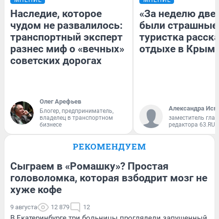
Наследие, которое
«За неделю две
чудом не развалилось:
были страшные
транспортный эксперт
туристка расска
разнес миф о «вечных»
отдыхе в Крым
советских дорогах
Олег Арефьев
Александра Исм
Блогер, предприниматель,
владелец в транспортном
заместитель глав
бизнесе
редактора 63.RU
РЕКОМЕНДУЕМ
Сыграем в «Ромашку»? Простая
головоломка, которая взбодрит мозг не
хуже кофе
9 августа
12 879
12
В Екатеринбурге три больницы проглядели запущенный