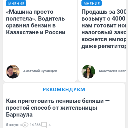
МНЕНИЕ
МНЕНИЕ
«Машина просто
Продашь за 3000
полетела». Водитель
возьмут с 4000.
сравнил бензин в
нам готовит но
Казахстане и России
налоговый зако
коснется импор
даже репетитор
Анатолий Кузнецов
Анастасия Завг
РЕКОМЕНДУЕМ
Как приготовить ленивые беляши —
простой способ от жительницы
Барнаула
5 августа
14 366
4