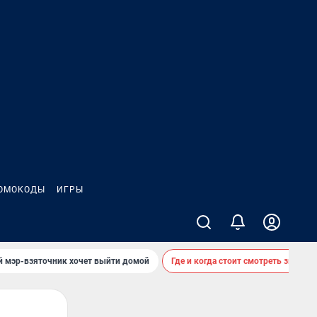
ОМОКОДЫ
ИГРЫ
й мэр-взяточник хочет выйти домой
Где и когда стоит смотреть звездоп