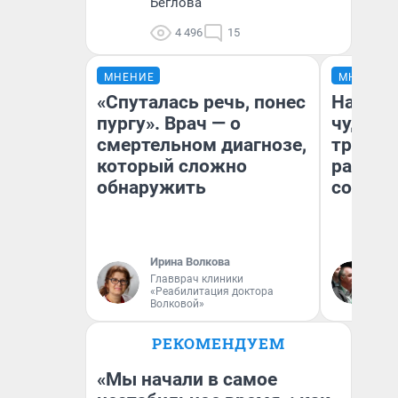
Беглова
4 496
15
МНЕНИЕ
МНЕНИЕ
«Спуталась речь, понес
Наслед
пургу». Врач — о
чудом 
смертельном диагнозе,
трансп
который сложно
разнес
обнаружить
советс
Ирина Волкова
Ол
Главврач клиники
Бл
«Реабилитация доктора
вл
Волковой»
би
РЕКОМЕНДУЕМ
«Мы начали в самое