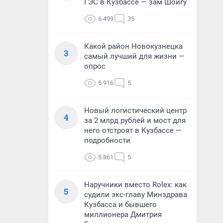
ГЭС в Кузбассе — зам Шойгу
6 499
35
Какой район Новокузнецка
3
самый лучший для жизни —
опрос
5 916
5
Новый логистический центр
4
за 2 млрд рублей и мост для
него отстроят в Кузбассе —
подробности
5 861
5
Наручники вместо Rolex: как
5
судили экс-главу Минздрава
Кузбасса и бывшего
миллионера Дмитрия