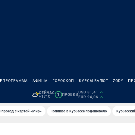
ЛЕПРОГРАММА
АФИША
ГОРОСКОП
КУРСЫ ВАЛЮТ
ZODY
ПР
USD 81,41
СЕЙЧАС
1
ПРОБКИ
+17°C
EUR 94,06
 проезд с картой «Мир»
Топливо в Кузбассе подешевело
Кузбасски