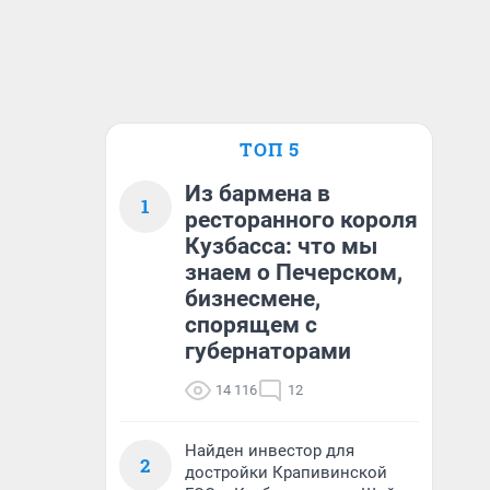
ТОП 5
Из бармена в
1
ресторанного короля
Кузбасса: что мы
знаем о Печерском,
бизнесмене,
спорящем с
губернаторами
14 116
12
Найден инвестор для
2
достройки Крапивинской