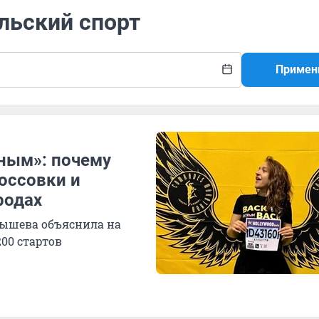
льский спорт
Примен
рным»: почему
оссовки и
родах
ышева объяснила на
00 стартов