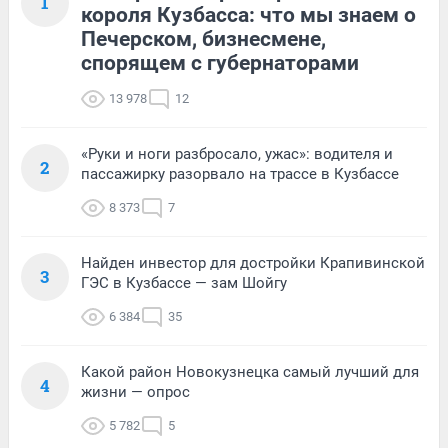
1
короля Кузбасса: что мы знаем о
Печерском, бизнесмене,
спорящем с губернаторами
13 978
12
«Руки и ноги разбросало, ужас»: водителя и
2
пассажирку разорвало на трассе в Кузбассе
8 373
7
Найден инвестор для достройки Крапивинской
3
ГЭС в Кузбассе — зам Шойгу
6 384
35
Какой район Новокузнецка самый лучший для
4
жизни — опрос
5 782
5