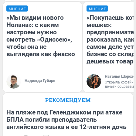
МНЕНИЕ
МНЕНИЕ
«Мы видим нового
«Покупаешь кот
Нолана»: с каким
мешке»:
настроем нужно
предпринимате
смотреть «Одиссею»,
рассказала, как
чтобы она не
самом деле уст
выглядела как фиаско
бизнес со скла
дешевых товар
Наталья Шорохо
Надежда Губарь
Открыла кофейну
деньги соцразви
РЕКОМЕНДУЕМ
На пляже под Геленджиком при атаке
БПЛА погибли преподаватель
английского языка и ее 12-летняя дочь