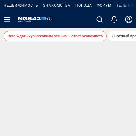
НЕДВИЖИМОСТЬ
ЗНАКОМСТВА
ПОГОДА
ФОРУМ
ТЕЛЕПРО
Чего ждать кузбассовцам осенью — ответ экономиста
Льготный про