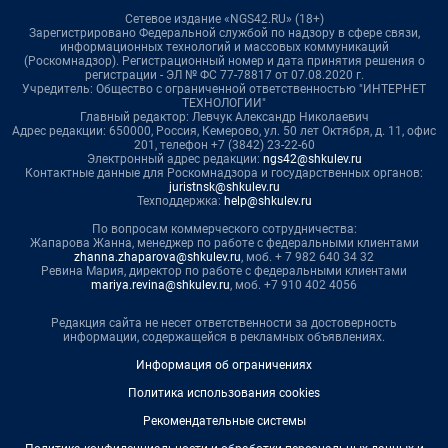
Сетевое издание «NGS42.RU» (18+)
Зарегистрировано Федеральной службой по надзору в сфере связи,
информационных технологий и массовых коммуникаций
(Роскомнадзор). Регистрационный номер и дата принятия решения о
регистрации - ЭЛ № ФС 77-78817 от 07.08.2020 г.
Учредитель: Общество с ограниченной ответственностью "ИНТЕРНЕТ
ТЕХНОЛОГИИ"
Главный редактор: Левчук Александр Николаевич
Адрес редакции: 650000, Россия, Кемерово, ул. 50 лет Октября, д. 11, офис
201, телефон +7 (3842) 23-22-60
Электронный адрес редакции:
ngs42@shkulev.ru
Контактные данные для Роскомнадзора и государственных органов:
juristnsk@shkulev.ru
Техподдержка:
help@shkulev.ru
По вопросам коммерческого сотрудничества:
Жапарова Жанна, менеджер по работе с федеральными клиентами
zhanna.zhaparova@shkulev.ru
, моб. + 7 982 640 34 32
Ревина Мария, директор по работе с федеральными клиентами
mariya.revina@shkulev.ru
, моб. +7 910 402 4056
Редакция сайта не несет ответственности за достоверность
информации, содержащейся в рекламных объявлениях.
Информация об ограничениях
Политика использования cookies
Рекомендательные системы