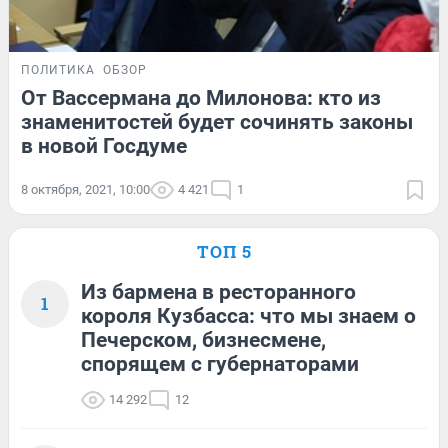
ПОЛИТИКА
ОБЗОР
От Вассермана до Милонова: кто из
знаменитостей будет сочинять законы
в новой Госдуме
8 октября, 2021, 10:00
4 421
1
ТОП 5
Из бармена в ресторанного
1
короля Кузбасса: что мы знаем о
Печерском, бизнесмене,
спорящем с губернаторами
14 292
12