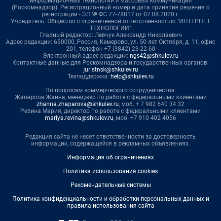
информационных технологий и массовых коммуникаций
(Роскомнадзор). Регистрационный номер и дата принятия решения о
регистрации - ЭЛ № ФС 77-78817 от 07.08.2020 г.
Учредитель: Общество с ограниченной ответственностью "ИНТЕРНЕТ
ТЕХНОЛОГИИ"
Главный редактор: Левчук Александр Николаевич
Адрес редакции: 650000, Россия, Кемерово, ул. 50 лет Октября, д. 11, офис
201, телефон +7 (3842) 23-22-60
Электронный адрес редакции:
ngs42@shkulev.ru
Контактные данные для Роскомнадзора и государственных органов:
juristnsk@shkulev.ru
Техподдержка:
help@shkulev.ru
По вопросам коммерческого сотрудничества:
Жапарова Жанна, менеджер по работе с федеральными клиентами
zhanna.zhaparova@shkulev.ru
, моб. + 7 982 640 34 32
Ревина Мария, директор по работе с федеральными клиентами
mariya.revina@shkulev.ru
, моб. +7 910 402 4056
Редакция сайта не несет ответственности за достоверность
информации, содержащейся в рекламных объявлениях.
Информация об ограничениях
Политика использования cookies
Рекомендательные системы
Политика конфиденциальности и обработки персональных данных и
правила использования сайта