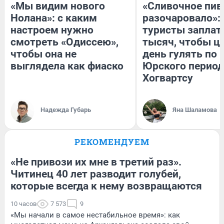
«Мы видим нового
«Сливочное пив
Нолана»: с каким
разочаровало»:
настроем нужно
туристы заплат
смотреть «Одиссею»,
тысяч, чтобы ц
чтобы она не
день гулять по 
выглядела как фиаско
Юрского период
Хогвартсу
Надежда Губарь
Яна Шаламова
РЕКОМЕНДУЕМ
«Не привози их мне в третий раз».
Читинец 40 лет разводит голубей,
которые всегда к нему возвращаются
10 часов
7 573
9
«Мы начали в самое нестабильное время»: как