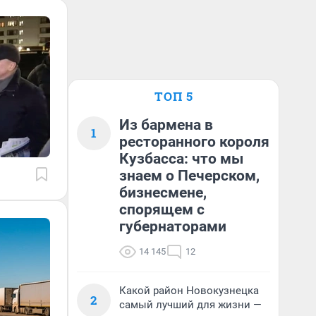
ТОП 5
Из бармена в
1
ресторанного короля
Кузбасса: что мы
знаем о Печерском,
бизнесмене,
спорящем с
губернаторами
14 145
12
Какой район Новокузнецка
2
самый лучший для жизни —