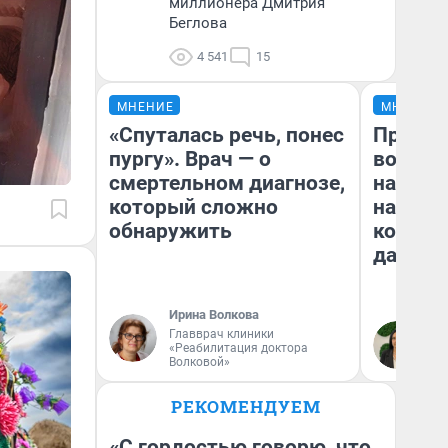
миллионера Дмитрия
Беглова
4 541
15
МНЕНИЕ
МНЕНИЕ
«Спуталась речь, понес
Продаш
пургу». Врач — о
возьмут
смертельном диагнозе,
нам го
который сложно
налого
обнаружить
коснет
даже р
Ирина Волкова
Главврач клиники
Ан
«Реабилитация доктора
Волковой»
РЕКОМЕНДУЕМ
«С гордостью говорю, что