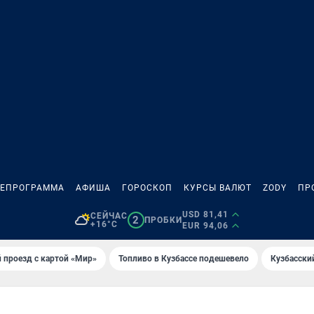
ЛЕПРОГРАММА
АФИША
ГОРОСКОП
КУРСЫ ВАЛЮТ
ZODY
ПР
USD 81,41
СЕЙЧАС
2
ПРОБКИ
+16°C
EUR 94,06
 проезд с картой «Мир»
Топливо в Кузбассе подешевело
Кузбасски