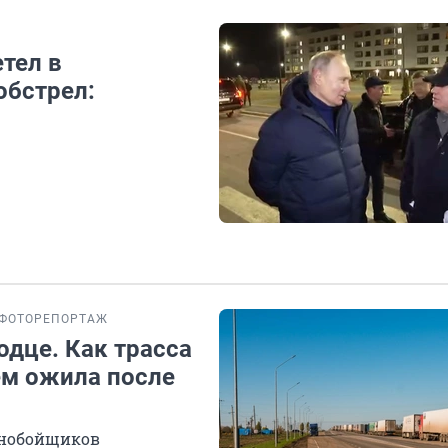
тел в
обстрел:
ФОТОРЕПОРТАЖ
одце. Как трасса
ем ожила после
льнобойщиков