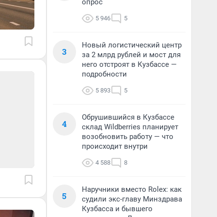
опрос
5 946
5
Новый логистический центр
3
за 2 млрд рублей и мост для
него отстроят в Кузбассе —
подробности
5 893
5
Обрушившийся в Кузбассе
4
склад Wildberries планирует
возобновить работу — что
происходит внутри
4 588
8
Наручники вместо Rolex: как
5
судили экс-главу Минздрава
Кузбасса и бывшего