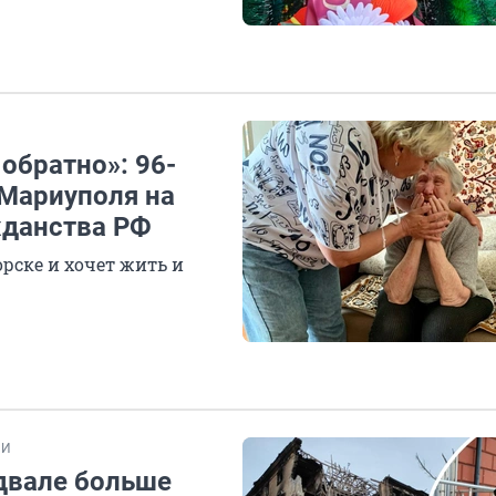
обратно»: 96-
 Мариуполя на
жданства РФ
рске и хочет жить и
ИИ
одвале больше