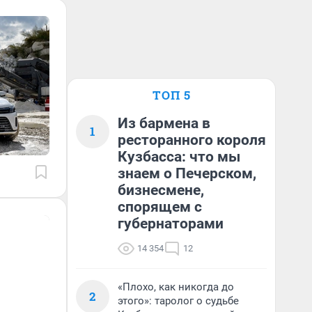
ТОП 5
Из бармена в
1
ресторанного короля
Кузбасса: что мы
знаем о Печерском,
бизнесмене,
спорящем с
губернаторами
14 354
12
«Плохо, как никогда до
2
этого»: таролог о судьбе