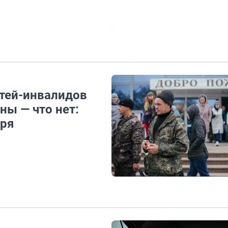
етей-инвалидов
ны — что нет:
бря