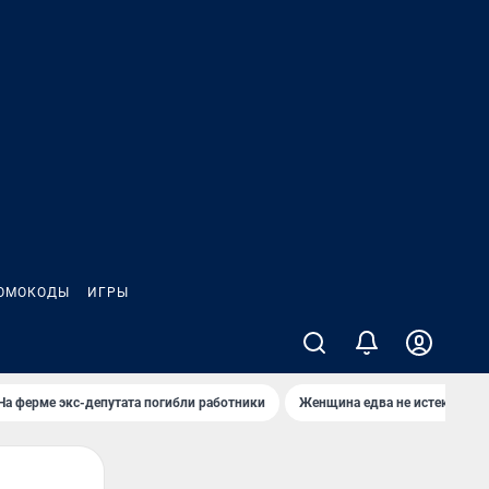
ОМОКОДЫ
ИГРЫ
На ферме экс-депутата погибли работники
Женщина едва не истекла кро