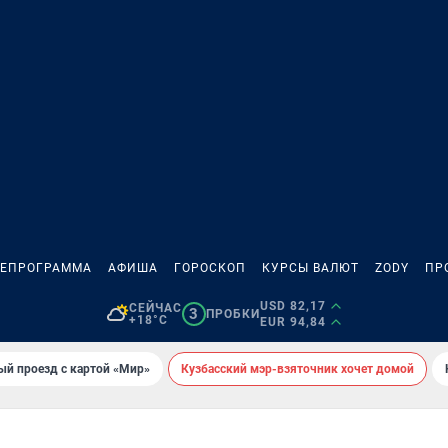
ЛЕПРОГРАММА
АФИША
ГОРОСКОП
КУРСЫ ВАЛЮТ
ZODY
ПР
USD 82,17
СЕЙЧАС
3
ПРОБКИ
+18°C
EUR 94,84
ый проезд с картой «Мир»
Кузбасский мэр-взяточник хочет домой