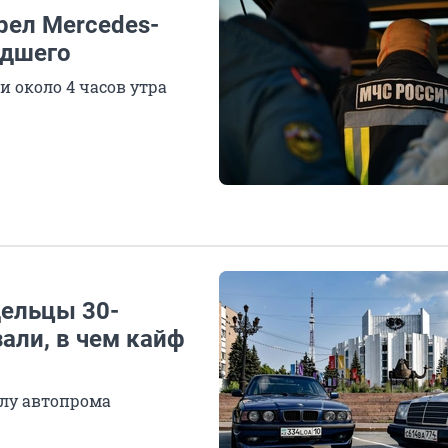
рел Mercedes-
едшего
 около 4 часов утра
дельцы 30-
али, в чем кайф
олу автопрома