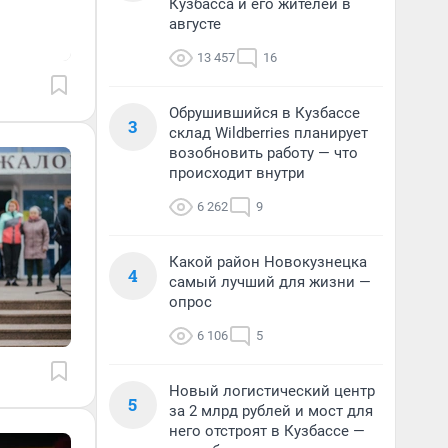
Кузбасса и его жителей в
августе
13 457
16
Обрушившийся в Кузбассе
3
склад Wildberries планирует
возобновить работу — что
происходит внутри
6 262
9
Какой район Новокузнецка
4
самый лучший для жизни —
опрос
6 106
5
Новый логистический центр
5
за 2 млрд рублей и мост для
него отстроят в Кузбассе —