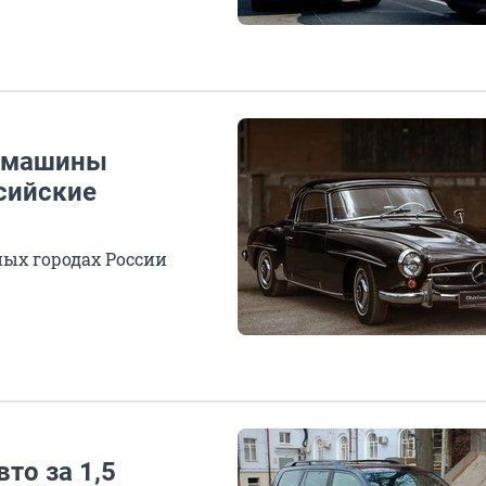
е машины
сийские
ых городах России
то за 1,5