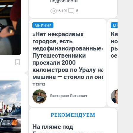
подробности
6 101
5
МНЕНИЕ
МНЕНИЕ
«Нет некрасивых
Кварти
городов, есть
но деш
недофинансированные».
рынок 
Путешественники
сейчас
проехали 2000
километров по Уралу на
машине — стоило ли оно
того
Ек
Екатерина Литкевич
ди
не
РЕКОМЕНДУЕМ
На пляже под