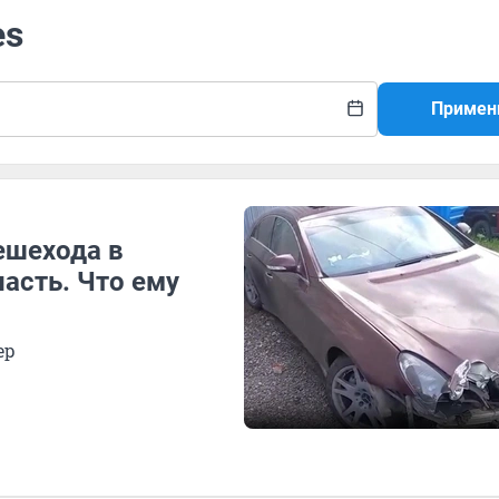
es
Примен
ешехода в
ласть. Что ему
ер