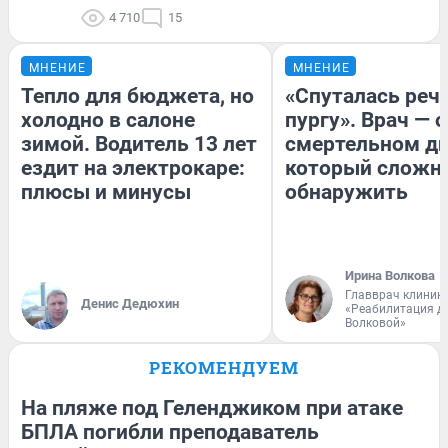
4 710
15
МНЕНИЕ
МНЕНИЕ
Тепло для бюджета, но
«Спуталась речь
холодно в салоне
пургу». Врач — о
зимой. Водитель 13 лет
смертельном ди
ездит на электрокаре:
который сложн
плюсы и минусы
обнаружить
Ирина Волкова
Главврач клиник
Денис Дедюхин
«Реабилитация д
Волковой»
РЕКОМЕНДУЕМ
На пляже под Геленджиком при атаке
БПЛА погибли преподаватель