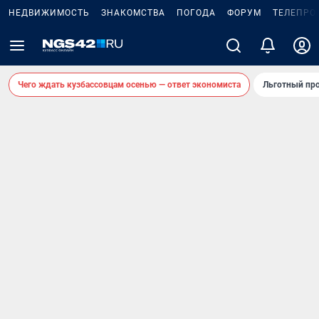
НЕДВИЖИМОСТЬ
ЗНАКОМСТВА
ПОГОДА
ФОРУМ
ТЕЛЕПРО
Чего ждать кузбассовцам осенью — ответ экономиста
Льготный про