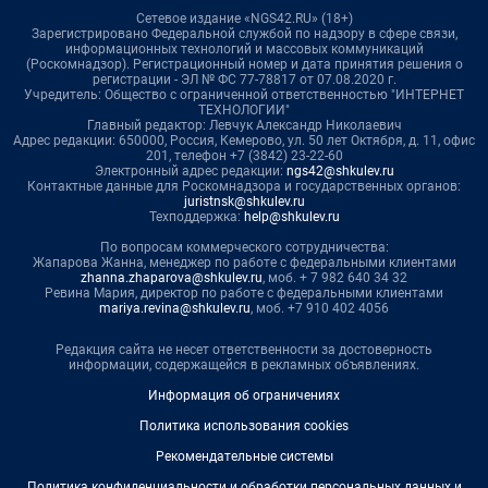
Сетевое издание «NGS42.RU» (18+)
Зарегистрировано Федеральной службой по надзору в сфере связи,
информационных технологий и массовых коммуникаций
(Роскомнадзор). Регистрационный номер и дата принятия решения о
регистрации - ЭЛ № ФС 77-78817 от 07.08.2020 г.
Учредитель: Общество с ограниченной ответственностью "ИНТЕРНЕТ
ТЕХНОЛОГИИ"
Главный редактор: Левчук Александр Николаевич
Адрес редакции: 650000, Россия, Кемерово, ул. 50 лет Октября, д. 11, офис
201, телефон +7 (3842) 23-22-60
Электронный адрес редакции:
ngs42@shkulev.ru
Контактные данные для Роскомнадзора и государственных органов:
juristnsk@shkulev.ru
Техподдержка:
help@shkulev.ru
По вопросам коммерческого сотрудничества:
Жапарова Жанна, менеджер по работе с федеральными клиентами
zhanna.zhaparova@shkulev.ru
, моб. + 7 982 640 34 32
Ревина Мария, директор по работе с федеральными клиентами
mariya.revina@shkulev.ru
, моб. +7 910 402 4056
Редакция сайта не несет ответственности за достоверность
информации, содержащейся в рекламных объявлениях.
Информация об ограничениях
Политика использования cookies
Рекомендательные системы
Политика конфиденциальности и обработки персональных данных и