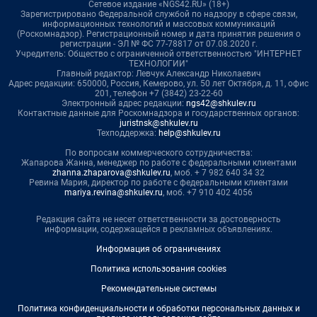
Сетевое издание «NGS42.RU» (18+)
Зарегистрировано Федеральной службой по надзору в сфере связи,
информационных технологий и массовых коммуникаций
(Роскомнадзор). Регистрационный номер и дата принятия решения о
регистрации - ЭЛ № ФС 77-78817 от 07.08.2020 г.
Учредитель: Общество с ограниченной ответственностью "ИНТЕРНЕТ
ТЕХНОЛОГИИ"
Главный редактор: Левчук Александр Николаевич
Адрес редакции: 650000, Россия, Кемерово, ул. 50 лет Октября, д. 11, офис
201, телефон +7 (3842) 23-22-60
Электронный адрес редакции:
ngs42@shkulev.ru
Контактные данные для Роскомнадзора и государственных органов:
juristnsk@shkulev.ru
Техподдержка:
help@shkulev.ru
По вопросам коммерческого сотрудничества:
Жапарова Жанна, менеджер по работе с федеральными клиентами
zhanna.zhaparova@shkulev.ru
, моб. + 7 982 640 34 32
Ревина Мария, директор по работе с федеральными клиентами
mariya.revina@shkulev.ru
, моб. +7 910 402 4056
Редакция сайта не несет ответственности за достоверность
информации, содержащейся в рекламных объявлениях.
Информация об ограничениях
Политика использования cookies
Рекомендательные системы
Политика конфиденциальности и обработки персональных данных и