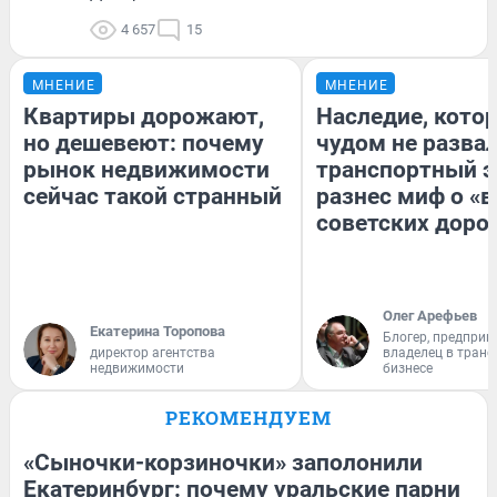
4 657
15
МНЕНИЕ
МНЕНИЕ
Квартиры дорожают,
Наследие, кото
но дешевеют: почему
чудом не разва
рынок недвижимости
транспортный э
сейчас такой странный
разнес миф о «
советских доро
Олег Арефьев
Екатерина Торопова
Блогер, предприн
директор агентства
владелец в тран
недвижимости
бизнесе
РЕКОМЕНДУЕМ
«Сыночки-корзиночки» заполонили
Екатеринбург: почему уральские парни