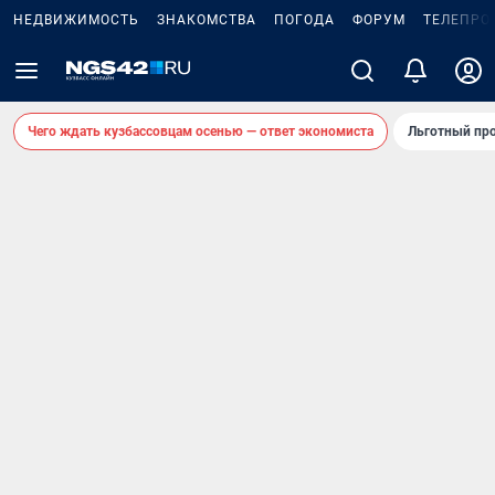
НЕДВИЖИМОСТЬ
ЗНАКОМСТВА
ПОГОДА
ФОРУМ
ТЕЛЕПРО
Чего ждать кузбассовцам осенью — ответ экономиста
Льготный про