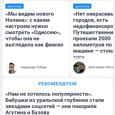
МНЕНИЕ
МНЕНИЕ
«Мы видим нового
«Нет некрасивы
Нолана»: с каким
городов, есть
настроем нужно
недофинансиро
смотреть «Одиссею»,
Путешественни
чтобы она не
проехали 2000
выглядела как фиаско
километров по 
машине — стоил
того
Надежда Губарь
Екатерина Литк
РЕКОМЕНДУЕМ
«Нам не хотелось популярности».
Бабушки из уральской глубинки стали
звездами соцсетей — они покорили
Агутина и Бузову