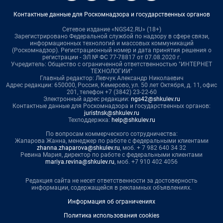
Контактные данные для Роскомнадзора и государственных органов
Сетевое издание «NGS42.RU» (18+)
Зарегистрировано Федеральной службой по надзору в сфере связи,
информационных технологий и массовых коммуникаций
(Роскомнадзор). Регистрационный номер и дата принятия решения о
регистрации - ЭЛ № ФС 77-78817 от 07.08.2020 г.
Учредитель: Общество с ограниченной ответственностью "ИНТЕРНЕТ
ТЕХНОЛОГИИ"
Главный редактор: Левчук Александр Николаевич
Адрес редакции: 650000, Россия, Кемерово, ул. 50 лет Октября, д. 11, офис
201, телефон +7 (3842) 23-22-60
Электронный адрес редакции:
ngs42@shkulev.ru
Контактные данные для Роскомнадзора и государственных органов:
juristnsk@shkulev.ru
Техподдержка:
help@shkulev.ru
По вопросам коммерческого сотрудничества:
Жапарова Жанна, менеджер по работе с федеральными клиентами
zhanna.zhaparova@shkulev.ru
, моб. + 7 982 640 34 32
Ревина Мария, директор по работе с федеральными клиентами
mariya.revina@shkulev.ru
, моб. +7 910 402 4056
Редакция сайта не несет ответственности за достоверность
информации, содержащейся в рекламных объявлениях.
Информация об ограничениях
Политика использования cookies