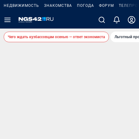
НЕДВИЖИМОСТЬ
ЗНАКОМСТВА
ПОГОДА
ФОРУМ
ТЕЛЕПРО
Чего ждать кузбассовцам осенью — ответ экономиста
Льготный про