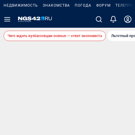
НЕДВИЖИМОСТЬ
ЗНАКОМСТВА
ПОГОДА
ФОРУМ
ТЕЛЕПРО
Чего ждать кузбассовцам осенью — ответ экономиста
Льготный про