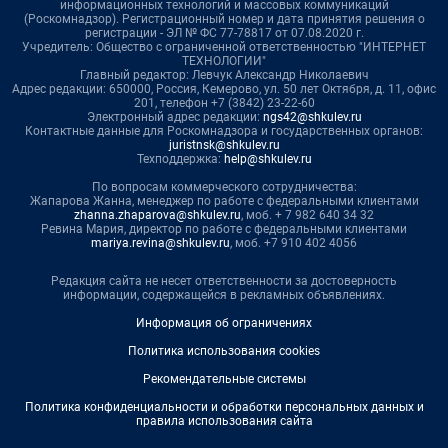
информационных технологий и массовых коммуникаций
(Роскомнадзор). Регистрационный номер и дата принятия решения о
регистрации - ЭЛ № ФС 77-78817 от 07.08.2020 г.
Учредитель: Общество с ограниченной ответственностью "ИНТЕРНЕТ
ТЕХНОЛОГИИ"
Главный редактор: Левчук Александр Николаевич
Адрес редакции: 650000, Россия, Кемерово, ул. 50 лет Октября, д. 11, офис
201, телефон +7 (3842) 23-22-60
Электронный адрес редакции:
ngs42@shkulev.ru
Контактные данные для Роскомнадзора и государственных органов:
juristnsk@shkulev.ru
Техподдержка:
help@shkulev.ru
По вопросам коммерческого сотрудничества:
Жапарова Жанна, менеджер по работе с федеральными клиентами
zhanna.zhaparova@shkulev.ru
, моб. + 7 982 640 34 32
Ревина Мария, директор по работе с федеральными клиентами
mariya.revina@shkulev.ru
, моб. +7 910 402 4056
Редакция сайта не несет ответственности за достоверность
информации, содержащейся в рекламных объявлениях.
Информация об ограничениях
Политика использования cookies
Рекомендательные системы
Политика конфиденциальности и обработки персональных данных и
правила использования сайта