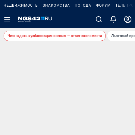
НЕДВИЖИМОСТЬ
ЗНАКОМСТВА
ПОГОДА
ФОРУМ
ТЕЛЕПРО
Чего ждать кузбассовцам осенью — ответ экономиста
Льготный про