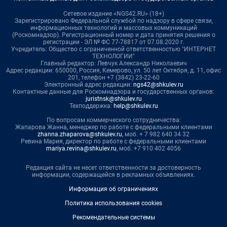
Сетевое издание «NGS42.RU» (18+)
Зарегистрировано Федеральной службой по надзору в сфере связи,
информационных технологий и массовых коммуникаций
(Роскомнадзор). Регистрационный номер и дата принятия решения о
регистрации - ЭЛ № ФС 77-78817 от 07.08.2020 г.
Учредитель: Общество с ограниченной ответственностью "ИНТЕРНЕТ
ТЕХНОЛОГИИ"
Главный редактор: Левчук Александр Николаевич
Адрес редакции: 650000, Россия, Кемерово, ул. 50 лет Октября, д. 11, офис
201, телефон +7 (3842) 23-22-60
Электронный адрес редакции:
ngs42@shkulev.ru
Контактные данные для Роскомнадзора и государственных органов:
juristnsk@shkulev.ru
Техподдержка:
help@shkulev.ru
По вопросам коммерческого сотрудничества:
Жапарова Жанна, менеджер по работе с федеральными клиентами
zhanna.zhaparova@shkulev.ru
, моб. + 7 982 640 34 32
Ревина Мария, директор по работе с федеральными клиентами
mariya.revina@shkulev.ru
, моб. +7 910 402 4056
Редакция сайта не несет ответственности за достоверность
информации, содержащейся в рекламных объявлениях.
Информация об ограничениях
Политика использования cookies
Рекомендательные системы