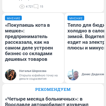
4 721
15
МНЕНИЕ
МНЕНИЕ
«Покупаешь кота в
Тепло для бюдж
мешке»:
холодно в сало
предприниматель
зимой. Водитель
рассказала, как на
ездит на электр
самом деле устроен
плюсы и минус
бизнес со складами
дешевых товаров
Наталья Шорохова
Денис Дедюхин
Открыла кофейную точку на
деньги соцразвития
РЕКОМЕНДУЕМ
«Четыре месяца больничных»: в
Ярославле автомобилист изувечил