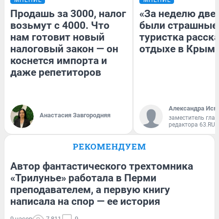
Продашь за 3000, налог
«За неделю две
возьмут с 4000. Что
были страшные
нам готовит новый
туристка расска
налоговый закон — он
отдыхе в Крым
коснется импорта и
даже репетиторов
Александра Исм
Анастасия Завгородняя
заместитель глав
редактора 63.RU
РЕКОМЕНДУЕМ
Автор фантастического трехтомника
«Трилунье» работала в Перми
преподавателем, а первую книгу
написала на спор — ее история
9 часов
7 811
9