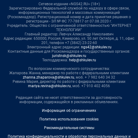
Сетевое издание «NGS42.RU» (18+)
Зарегистрировано Федеральной службой по надзору в сфере связи,
информационных технологий и массовых коммуникаций
(Роскомнадзор). Регистрационный номер и дата принятия решения о
регистрации - ЭЛ № ФС 77-78817 от 07.08.2020 г.
Учредитель: Общество с ограниченной ответственностью "ИНТЕРНЕТ
ТЕХНОЛОГИИ"
Главный редактор: Левчук Александр Николаевич
Адрес редакции: 650000, Россия, Кемерово, ул. 50 лет Октября, д. 11, офис
201, телефон +7 (3842) 23-22-60
Электронный адрес редакции:
ngs42@shkulev.ru
Контактные данные для Роскомнадзора и государственных органов:
juristnsk@shkulev.ru
Техподдержка:
help@shkulev.ru
По вопросам коммерческого сотрудничества:
Жапарова Жанна, менеджер по работе с федеральными клиентами
zhanna.zhaparova@shkulev.ru
, моб. + 7 982 640 34 32
Ревина Мария, директор по работе с федеральными клиентами
mariya.revina@shkulev.ru
, моб. +7 910 402 4056
Редакция сайта не несет ответственности за достоверность
информации, содержащейся в рекламных объявлениях.
Информация об ограничениях
Политика использования cookies
Рекомендательные системы
Политика конфиденциальности и обработки персональных данных и