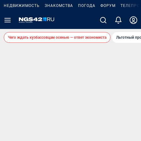
НЕДВИЖИМОСТЬ
ЗНАКОМСТВА
ПОГОДА
ФОРУМ
ТЕЛЕПРО
Чего ждать кузбассовцам осенью — ответ экономиста
Льготный про