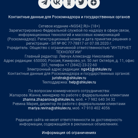
Контактные данные для Роскомнадзора и государственных органов
Сетевое издание «NGS42.RU» (18+)
Зарегистрировано Федеральной службой по надзору в сфере связи,
информационных технологий и массовых коммуникаций
(Роскомнадзор). Регистрационный номер и дата принятия решения о
регистрации - ЭЛ № ФС 77-78817 от 07.08.2020 г.
Учредитель: Общество с ограниченной ответственностью "ИНТЕРНЕТ
ТЕХНОЛОГИИ"
Главный редактор: Левчук Александр Николаевич
Адрес редакции: 650000, Россия, Кемерово, ул. 50 лет Октября, д. 11, офис
201, телефон +7 (3842) 23-22-60
Электронный адрес редакции:
ngs42@shkulev.ru
Контактные данные для Роскомнадзора и государственных органов:
juristnsk@shkulev.ru
Техподдержка:
help@shkulev.ru
По вопросам коммерческого сотрудничества:
Жапарова Жанна, менеджер по работе с федеральными клиентами
zhanna.zhaparova@shkulev.ru
, моб. + 7 982 640 34 32
Ревина Мария, директор по работе с федеральными клиентами
mariya.revina@shkulev.ru
, моб. +7 910 402 4056
Редакция сайта не несет ответственности за достоверность
информации, содержащейся в рекламных объявлениях.
Информация об ограничениях