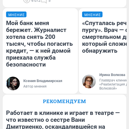
6 072
5
МНЕНИЕ
МНЕНИЕ
Мой банк меня
«Спуталась речь
бережет. Журналист
пургу». Врач — о
хотела снять 200
смертельном ди
тысяч, чтобы погасить
который сложн
кредит, — к ней домой
обнаружить
приехала служба
безопасности
Ирина Волкова
Главврач клиник
Ксения Владимирская
«Реабилитация д
Автор мнения
Волковой»
РЕКОМЕНДУЕМ
Работает в клинике и играет в театре —
что известно о сестре Вани
Дмитриенко, оскандалившейся на