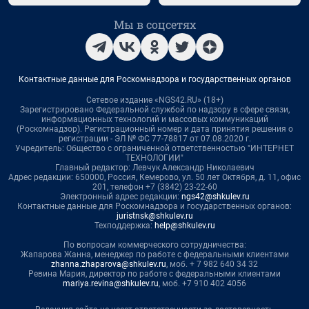
Мы в соцсетях
Контактные данные для Роскомнадзора и государственных органов
Сетевое издание «NGS42.RU» (18+)
Зарегистрировано Федеральной службой по надзору в сфере связи,
информационных технологий и массовых коммуникаций
(Роскомнадзор). Регистрационный номер и дата принятия решения о
регистрации - ЭЛ № ФС 77-78817 от 07.08.2020 г.
Учредитель: Общество с ограниченной ответственностью "ИНТЕРНЕТ
ТЕХНОЛОГИИ"
Главный редактор: Левчук Александр Николаевич
Адрес редакции: 650000, Россия, Кемерово, ул. 50 лет Октября, д. 11, офис
201, телефон +7 (3842) 23-22-60
Электронный адрес редакции:
ngs42@shkulev.ru
Контактные данные для Роскомнадзора и государственных органов:
juristnsk@shkulev.ru
Техподдержка:
help@shkulev.ru
По вопросам коммерческого сотрудничества:
Жапарова Жанна, менеджер по работе с федеральными клиентами
zhanna.zhaparova@shkulev.ru
, моб. + 7 982 640 34 32
Ревина Мария, директор по работе с федеральными клиентами
mariya.revina@shkulev.ru
, моб. +7 910 402 4056