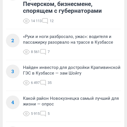
Печерском, бизнесмене,
спорящем с губернаторами
14 113
12
«Руки и ноги разбросало, ужас»: водителя и
2
пассажирку разорвало на трассе в Кузбассе
8 561
7
Найден инвестор для достройки Крапивинской
3
ГЭС в Кузбассе — зам Шойгу
6 497
35
Какой район Новокузнецка самый лучший для
4
жизни — опрос
5 915
5