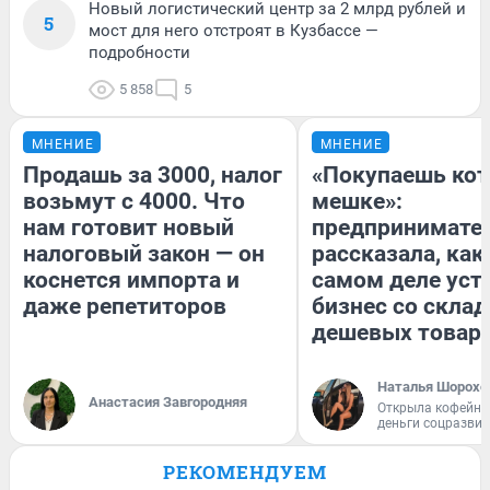
Новый логистический центр за 2 млрд рублей и
5
мост для него отстроят в Кузбассе —
подробности
5 858
5
МНЕНИЕ
МНЕНИЕ
Продашь за 3000, налог
«Покупаешь кот
возьмут с 4000. Что
мешке»:
нам готовит новый
предпринимате
налоговый закон — он
рассказала, как
коснется импорта и
самом деле уст
даже репетиторов
бизнес со скла
дешевых товар
Наталья Шорохо
Анастасия Завгородняя
Открыла кофейну
деньги соцразви
РЕКОМЕНДУЕМ