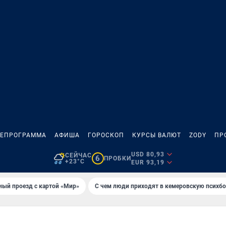
ЛЕПРОГРАММА
АФИША
ГОРОСКОП
КУРСЫ ВАЛЮТ
ZODY
ПР
USD 80,93
СЕЙЧАС
6
ПРОБКИ
+23°C
EUR 93,19
ный проезд с картой «Мир»
С чем люди приходят в кемеровскую психб