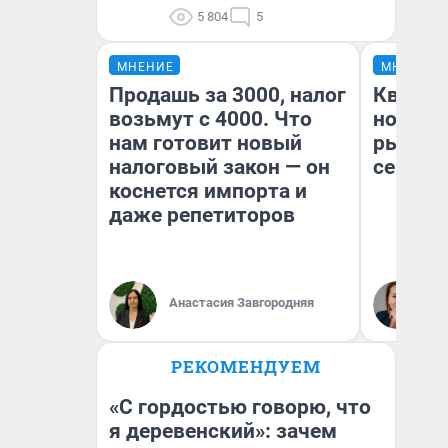
5 804
5
МНЕНИЕ
МНЕНИЕ
Продашь за 3000, налог
Кварти
возьмут с 4000. Что
но деш
нам готовит новый
рынок 
налоговый закон — он
сейчас
коснется импорта и
даже репетиторов
Ек
Анастасия Завгородняя
ди
не
РЕКОМЕНДУЕМ
«С гордостью говорю, что
я деревенский»: зачем