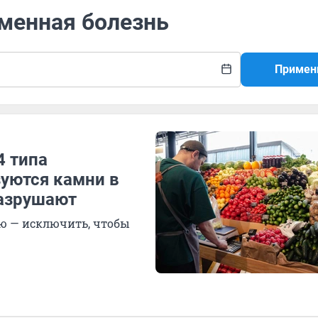
аменная болезнь
Примен
4 типа
зуются камни в
разрушают
ую — исключить, чтобы