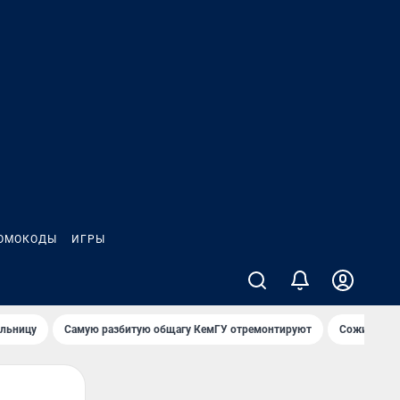
ОМОКОДЫ
ИГРЫ
ольницу
Самую разбитую общагу КемГУ отремонтируют
Сожительни