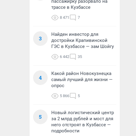
пассажирку разорвало на
трассе в Кузбассе
8 471
7
Найден инвестор для
3
достройки Крапивинской
ГЭС в Кузбассе — зам Шойгу
6 442
35
Какой район Новокузнецка
4
самый лучший для жизни —
опрос
5 866
5
Новый логистический центр
5
за 2 млрд рублей и мост для
него отстроят в Кузбассе —
подробности