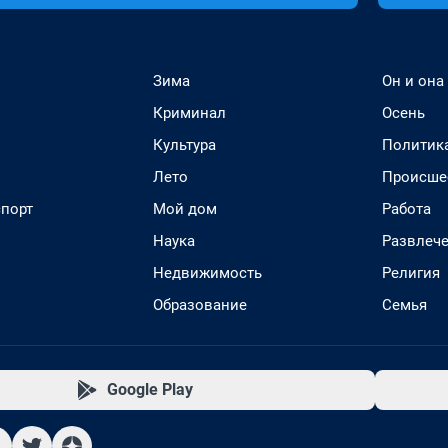
Зима
Он и она
Криминал
Осень
Культура
Политик
Лето
Происше
спорт
Мой дом
Работа
Наука
Развлеч
Недвижимость
Религия
Образование
Семья
Google Play