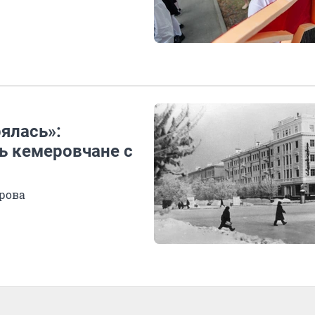
ялась»:
ь кемеровчане с
рова