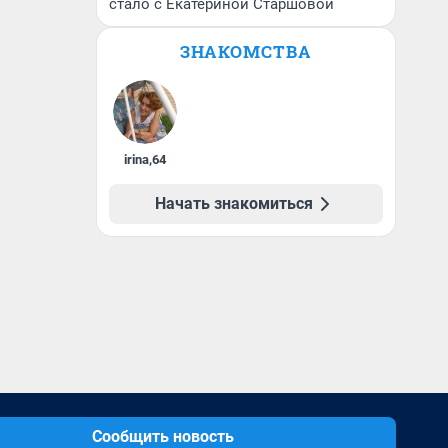
стало с Екатериной Старшовой
ЗНАКОМСТВА
irina
,
64
Начать знакомиться
Сообщить новость