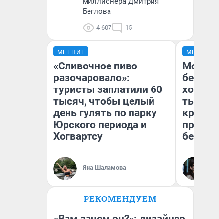
миллионера Дмитрия
Беглова
4 607
15
МНЕНИЕ
МНЕНИЕ
«Сливочное пиво
Мой ба
разочаровало»:
береже
туристы заплатили 60
хотела 
тысяч, чтобы целый
тысяч,
день гулять по парку
кредит,
Юрского периода и
приеха
Хогвартсу
безопа
Кс
Яна Шаламова
Ав
РЕКОМЕНДУЕМ
«Вам зачем он?»: дизайнер