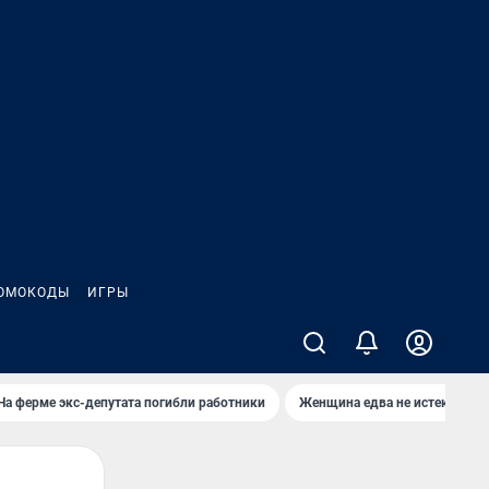
ОМОКОДЫ
ИГРЫ
На ферме экс-депутата погибли работники
Женщина едва не истекла кро