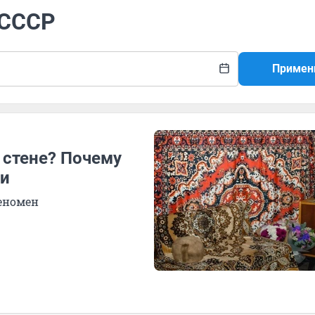
 СССР
Примен
 стене? Почему
ди
феномен