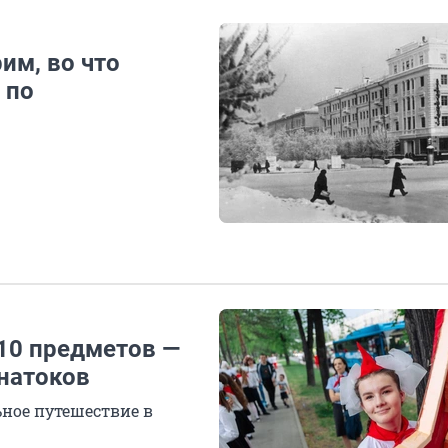
им, во что
 по
10 предметов —
знатоков
ьное путешествие в