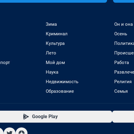
Зима
Он и она
Криминал
Осень
Культура
Политик
Лето
Происше
спорт
Мой дом
Работа
Наука
Развлеч
Недвижимость
Религия
Образование
Семья
Google Play