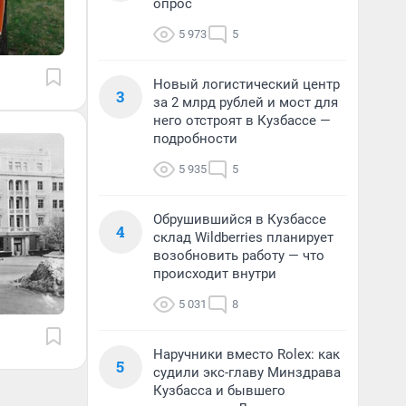
опрос
5 973
5
Новый логистический центр
3
за 2 млрд рублей и мост для
него отстроят в Кузбассе —
подробности
5 935
5
Обрушившийся в Кузбассе
4
склад Wildberries планирует
возобновить работу — что
происходит внутри
5 031
8
Наручники вместо Rolex: как
5
судили экс-главу Минздрава
Кузбасса и бывшего