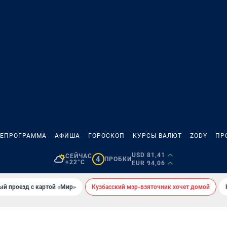
ЛЕПРОГРАММА
АФИША
ГОРОСКОП
КУРСЫ ВАЛЮТ
ZODY
ПР
USD 81,41
СЕЙЧАС
4
ПРОБКИ
+22°C
EUR 94,06
ый проезд с картой «Мир»
Кузбасский мэр-взяточник хочет домой