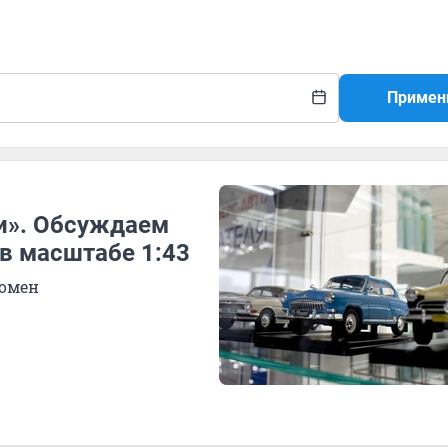
Примен
ии». Обсуждаем
в масштабе 1:43
ромен