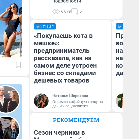
подробности
6 079
5
МНЕНИЕ
МНЕНИЕ
«Покупаешь кота в
Продаш
мешке»:
возьмут
предприниматель
нам го
рассказала, как на
налого
самом деле устроен
коснет
бизнес со складами
даже р
дешевых товаров
Наталья Шорохова
Ан
Открыла кофейную точку на
деньги соцразвития
РЕКОМЕНДУЕМ
Сезон черники в