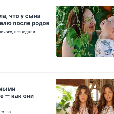
а, что у сына
делю после родов
охого, все ждали
амыми
е — как они
тства