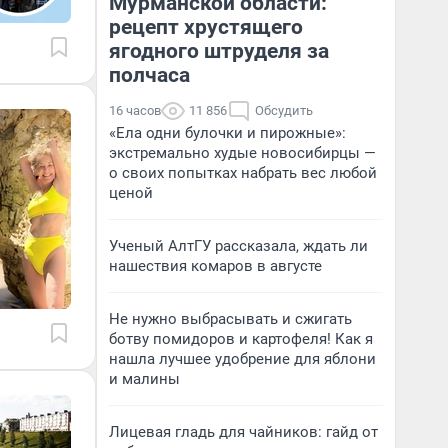
Мурманской области:
рецепт хрустящего
ягодного штруделя за
полчаса
16 часов
11 856
Обсудить
«Ела одни булочки и пирожные»:
экстремально худые новосибирцы —
о своих попытках набрать вес любой
ценой
Ученый АлтГУ рассказала, ждать ли
нашествия комаров в августе
Не нужно выбрасывать и сжигать
ботву помидоров и картофеля! Как я
нашла лучшее удобрение для яблони
и малины
Лицевая гладь для чайников: гайд от