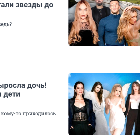
тали звезды до
ведь?
ыросла дочь!
я дети
а кому-то приходилось