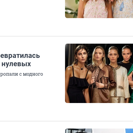
ревратилась
 нулевых
пропали с модного