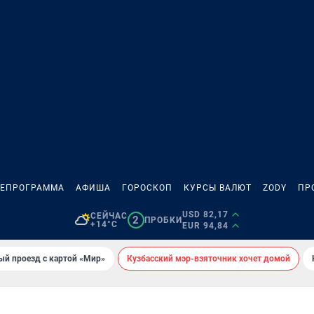
ЛЕПРОГРАММА
АФИША
ГОРОСКОП
КУРСЫ ВАЛЮТ
ZODY
ПР
USD 82,17
СЕЙЧАС
2
ПРОБКИ
+14°C
EUR 94,84
ый проезд с картой «Мир»
Кузбасский мэр-взяточник хочет домой