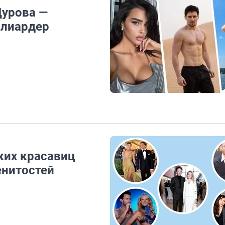
Дурова —
ллиардер
ских красавиц
енитостей