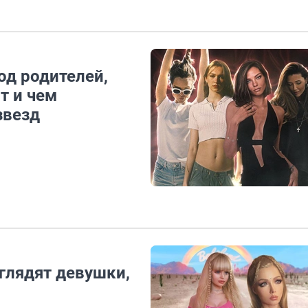
од родителей,
т и чем
звезд
ыглядят девушки,