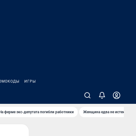
ОМОКОДЫ
ИГРЫ
На ферме экс-депутата погибли работники
Женщина едва не истекла кро