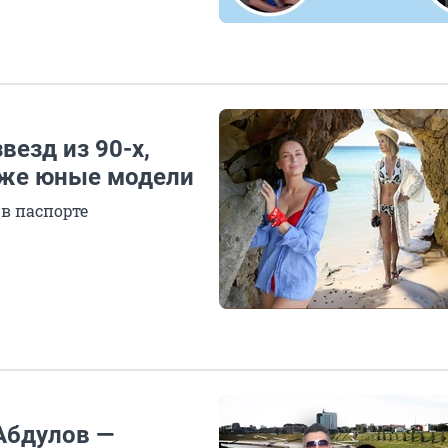
везд из 90-х,
аже юные модели
в паспорте
Абдулов —