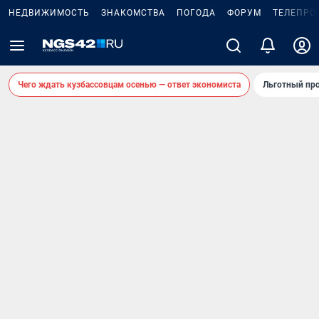
НЕДВИЖИМОСТЬ
ЗНАКОМСТВА
ПОГОДА
ФОРУМ
ТЕЛЕПРО
Чего ждать кузбассовцам осенью — ответ экономиста
Льготный про