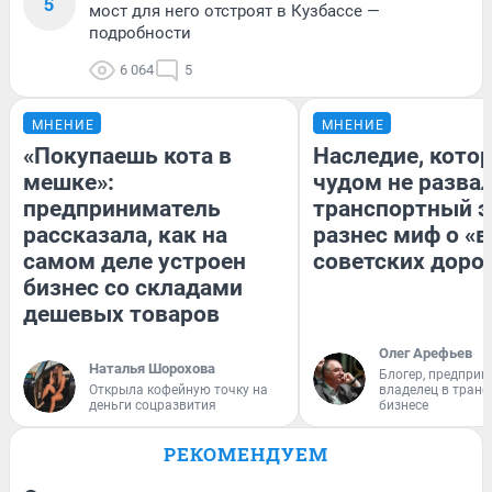
5
мост для него отстроят в Кузбассе —
подробности
6 064
5
МНЕНИЕ
МНЕНИЕ
«Покупаешь кота в
Наследие, кото
мешке»:
чудом не разва
предприниматель
транспортный э
рассказала, как на
разнес миф о «
самом деле устроен
советских доро
бизнес со складами
дешевых товаров
Олег Арефьев
Наталья Шорохова
Блогер, предприн
Открыла кофейную точку на
владелец в тран
деньги соцразвития
бизнесе
РЕКОМЕНДУЕМ