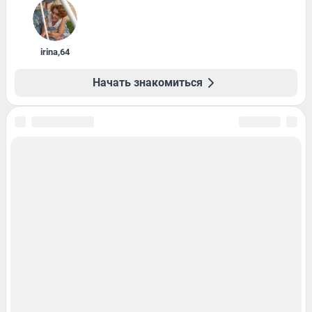
irina
,
64
Начать знакомиться