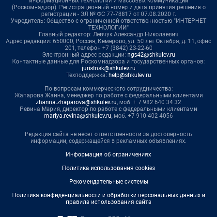
информационных технологий и массовых коммуникаций
(Роскомнадзор). Регистрационный номер и дата принятия решения о
регистрации - ЭЛ № ФС 77-78817 от 07.08.2020 г.
Учредитель: Общество с ограниченной ответственностью "ИНТЕРНЕТ
ТЕХНОЛОГИИ"
Главный редактор: Левчук Александр Николаевич
Адрес редакции: 650000, Россия, Кемерово, ул. 50 лет Октября, д. 11, офис
201, телефон +7 (3842) 23-22-60
Электронный адрес редакции:
ngs42@shkulev.ru
Контактные данные для Роскомнадзора и государственных органов:
juristnsk@shkulev.ru
Техподдержка:
help@shkulev.ru
По вопросам коммерческого сотрудничества:
Жапарова Жанна, менеджер по работе с федеральными клиентами
zhanna.zhaparova@shkulev.ru
, моб. + 7 982 640 34 32
Ревина Мария, директор по работе с федеральными клиентами
mariya.revina@shkulev.ru
, моб. +7 910 402 4056
Редакция сайта не несет ответственности за достоверность
информации, содержащейся в рекламных объявлениях.
Информация об ограничениях
Политика использования cookies
Рекомендательные системы
Политика конфиденциальности и обработки персональных данных и
правила использования сайта