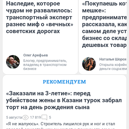
Наследие, которое
«Покупаешь кот
чудом не развалилось:
мешке»:
транспортный эксперт
предпринимате
разнес миф о «вечных»
рассказала, как
советских дорогах
самом деле уст
бизнес со скла
дешевых товар
Олег Арефьев
Наталья Шорохо
Блогер, предприниматель,
владелец в транспортном
Открыла кофейну
бизнесе
деньги соцразви
РЕКОМЕНДУЕМ
«Заказали на 3-летие»: перед
убийством жены в Казани турок забрал
торт на день рождения сына
5 августа
17 819
5
«Я не жалуюсь». Строитель лишился рук и ног и стал