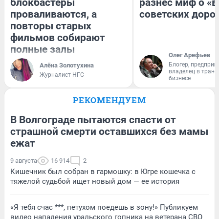
блокбастеры
разнес миф о «
проваливаются, а
советских доро
повторы старых
фильмов собирают
полные залы
Олег Арефьев
Блогер, предприн
Алёна Золотухина
владелец в тран
Журналист НГС
бизнесе
РЕКОМЕНДУЕМ
В Волгограде пытаются спасти от
страшной смерти оставшихся без мамы
ежат
9 августа
16 914
2
Кишечник был собран в гармошку: в Югре кошечка с
тяжелой судьбой ищет новый дом — ее история
«Я тебя счас ***, петухом поедешь в зону!» Публикуем
видео нападения уральского гопника на ветерана СВО