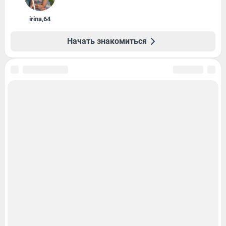
irina
,
64
Начать знакомиться