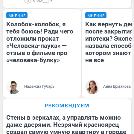
6 382
5
МНЕНИЕ
МНЕНИЕ
Колобок-колобок, я
Как вернуть де
тебя боюсь! Ради чего
после закрытия
отложили прокат
ипотеки? Экспе
«Человека-паука» —
назвала способ,
отзыв о фильме про
котором знают 
«человека-булку»
не все
Надежда Губарь
Анна Ермакова
РЕКОМЕНДУЕМ
Стены в зеркалах, а управлять можно
даже дверями. Незрячий красноярец
создал самую умную квартиру в городе