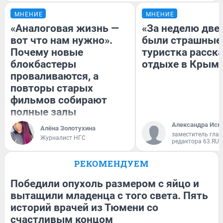
МНЕНИЕ
МНЕНИЕ
«Аналоговая жизнь —
«За неделю две
вот что нам нужно».
были страшные
Почему новые
туристка расска
блокбастеры
отдыхе в Крым
проваливаются, а
повторы старых
фильмов собирают
полные залы
Александра Исм
Алёна Золотухина
заместитель глав
Журналист НГС
редактора 63.RU
РЕКОМЕНДУЕМ
Победили опухоль размером с яйцо и
вытащили младенца с того света. Пять
историй врачей из Тюмени со
счастливым концом