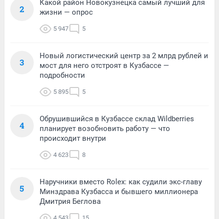
Какой район Новокузнецка самый лучший для
2
жизни — опрос
5 947
5
Новый логистический центр за 2 млрд рублей и
3
мост для него отстроят в Кузбассе —
подробности
5 895
5
Обрушившийся в Кузбассе склад Wildberries
4
планирует возобновить работу — что
происходит внутри
4 623
8
Наручники вместо Rolex: как судили экс-главу
5
Минздрава Кузбасса и бывшего миллионера
Дмитрия Беглова
4 543
15