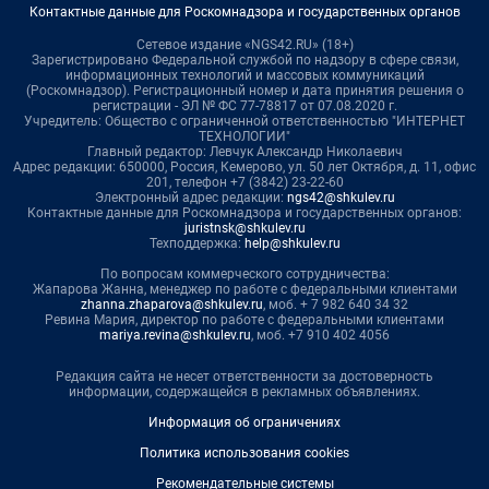
Контактные данные для Роскомнадзора и государственных органов
Сетевое издание «NGS42.RU» (18+)
Зарегистрировано Федеральной службой по надзору в сфере связи,
информационных технологий и массовых коммуникаций
(Роскомнадзор). Регистрационный номер и дата принятия решения о
регистрации - ЭЛ № ФС 77-78817 от 07.08.2020 г.
Учредитель: Общество с ограниченной ответственностью "ИНТЕРНЕТ
ТЕХНОЛОГИИ"
Главный редактор: Левчук Александр Николаевич
Адрес редакции: 650000, Россия, Кемерово, ул. 50 лет Октября, д. 11, офис
201, телефон +7 (3842) 23-22-60
Электронный адрес редакции:
ngs42@shkulev.ru
Контактные данные для Роскомнадзора и государственных органов:
juristnsk@shkulev.ru
Техподдержка:
help@shkulev.ru
По вопросам коммерческого сотрудничества:
Жапарова Жанна, менеджер по работе с федеральными клиентами
zhanna.zhaparova@shkulev.ru
, моб. + 7 982 640 34 32
Ревина Мария, директор по работе с федеральными клиентами
mariya.revina@shkulev.ru
, моб. +7 910 402 4056
Редакция сайта не несет ответственности за достоверность
информации, содержащейся в рекламных объявлениях.
Информация об ограничениях
Политика использования cookies
Рекомендательные системы