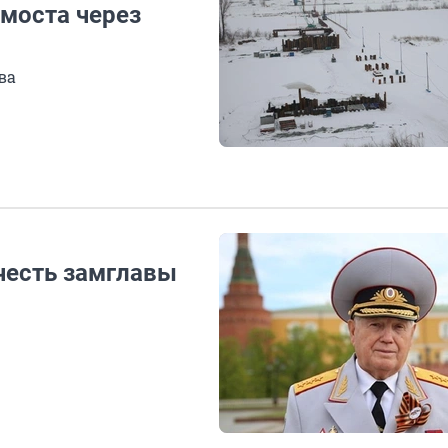
 моста через
ва
честь замглавы