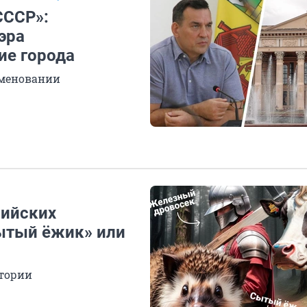
СССР»:
эра
ие города
именовании
сийских
Сытый ёжик» или
стории