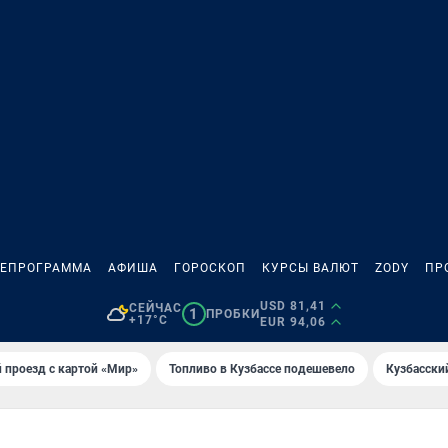
ЛЕПРОГРАММА
АФИША
ГОРОСКОП
КУРСЫ ВАЛЮТ
ZODY
ПР
USD 81,41
СЕЙЧАС
1
ПРОБКИ
+17°C
EUR 94,06
 проезд с картой «Мир»
Топливо в Кузбассе подешевело
Кузбасски