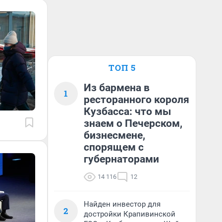
ТОП 5
Из бармена в
1
ресторанного короля
Кузбасса: что мы
знаем о Печерском,
бизнесмене,
спорящем с
губернаторами
14 116
12
Найден инвестор для
2
достройки Крапивинской