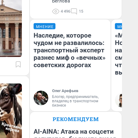
Беглова
4 496
15
МНЕНИЕ
МНЕНИЕ
Наследие, которое
«Мы ви
чудом не развалилось:
Нолана
транспортный эксперт
настро
разнес миф о «вечных»
смотре
советских дорогах
чтобы 
выгляд
Олег Арефьев
Блогер, предприниматель,
На
владелец в транспортном
бизнесе
РЕКОМЕНДУЕМ
AI-AINA: Атака на соцсети