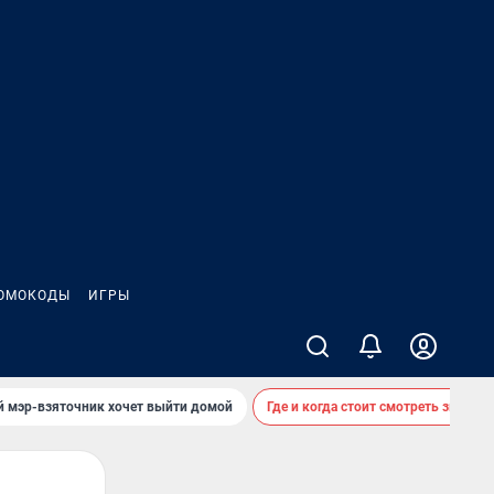
ОМОКОДЫ
ИГРЫ
й мэр-взяточник хочет выйти домой
Где и когда стоит смотреть звездоп