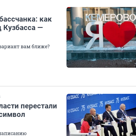
бассчанка: как
 Кузбасса —
 вариант вам ближе?
В
ласти перестали
 символ
 написанию