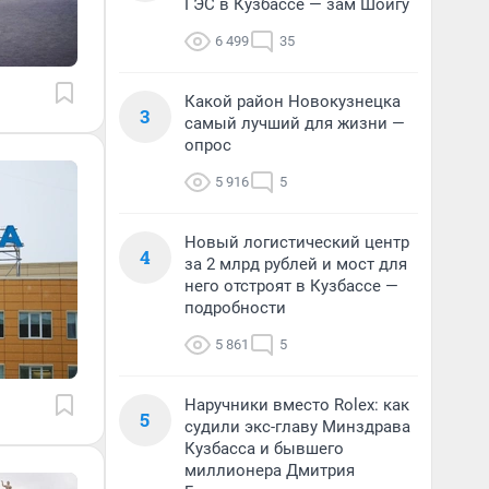
ГЭС в Кузбассе — зам Шойгу
6 499
35
Какой район Новокузнецка
3
самый лучший для жизни —
опрос
5 916
5
Новый логистический центр
4
за 2 млрд рублей и мост для
него отстроят в Кузбассе —
подробности
5 861
5
Наручники вместо Rolex: как
5
судили экс-главу Минздрава
Кузбасса и бывшего
миллионера Дмитрия