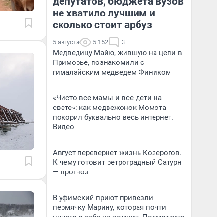
депутатов, бюджета вузов
не хватило лучшим и
сколько стоит арбуз
5 августа
5 152
3
Медведицу Майю, жившую на цепи в
Приморье, познакомили с
гималайским медведем Фиником
«Чисто все мамы и все дети на
свете»: как медвежонок Момота
покорил буквально весь интернет.
Видео
Август перевернет жизнь Козерогов.
К чему готовит ретроградный Сатурн
— прогноз
В уфимский приют привезли
пермячку Марину, которая почти