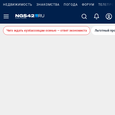
НЕДВИЖИМОСТЬ
ЗНАКОМСТВА
ПОГОДА
ФОРУМ
ТЕЛЕПРО
Чего ждать кузбассовцам осенью — ответ экономиста
Льготный про