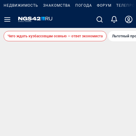
НЕДВИЖИМОСТЬ
ЗНАКОМСТВА
ПОГОДА
ФОРУМ
ТЕЛЕПРО
Чего ждать кузбассовцам осенью — ответ экономиста
Льготный про