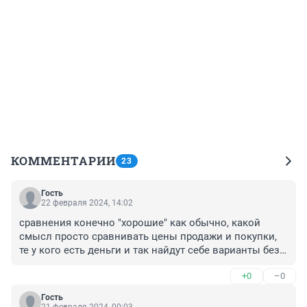
КОММЕНТАРИИ
23
Гость
22 февраля 2024, 14:02
сравнения конечно "хорошие" как обычно, какой 
смысл просто сравнивать цены продажи и покупки, 
те у кого есть деньги и так найдут себе варианты без 
помощи журналистов, а те у кого нет, продать 
+0
–0
квартиру ,потом купить там что-то на эту же сумму, а 
дальше что? как придёт первый счёт за коммуналку и 
Гость
налоги на тамошнее жильё - продавать и обменивать 