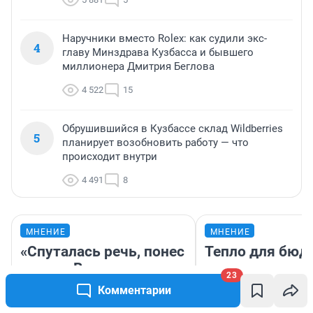
Наручники вместо Rolex: как судили экс-
4
главу Минздрава Кузбасса и бывшего
миллионера Дмитрия Беглова
4 522
15
Обрушившийся в Кузбассе склад Wildberries
5
планирует возобновить работу — что
происходит внутри
4 491
8
МНЕНИЕ
МНЕНИЕ
«Спуталась речь, понес
Тепло для бюд
пургу». Врач — о
холодно в сало
23
смертельном диагнозе,
зимой. Водител
Комментарии
который сложно
ездит на элект