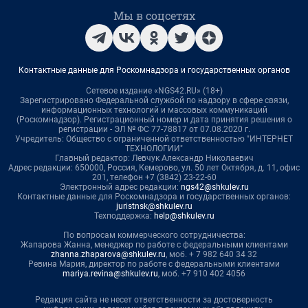
Мы в соцсетях
Контактные данные для Роскомнадзора и государственных органов
Сетевое издание «NGS42.RU» (18+)
Зарегистрировано Федеральной службой по надзору в сфере связи,
информационных технологий и массовых коммуникаций
(Роскомнадзор). Регистрационный номер и дата принятия решения о
регистрации - ЭЛ № ФС 77-78817 от 07.08.2020 г.
Учредитель: Общество с ограниченной ответственностью "ИНТЕРНЕТ
ТЕХНОЛОГИИ"
Главный редактор: Левчук Александр Николаевич
Адрес редакции: 650000, Россия, Кемерово, ул. 50 лет Октября, д. 11, офис
201, телефон +7 (3842) 23-22-60
Электронный адрес редакции:
ngs42@shkulev.ru
Контактные данные для Роскомнадзора и государственных органов:
juristnsk@shkulev.ru
Техподдержка:
help@shkulev.ru
По вопросам коммерческого сотрудничества:
Жапарова Жанна, менеджер по работе с федеральными клиентами
zhanna.zhaparova@shkulev.ru
, моб. + 7 982 640 34 32
Ревина Мария, директор по работе с федеральными клиентами
mariya.revina@shkulev.ru
, моб. +7 910 402 4056
Редакция сайта не несет ответственности за достоверность