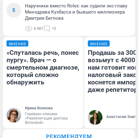
Наручники вместо Rolex: как судили экс-главу
5
Минздрава Кузбасса и бывшего миллионера
Дмитрия Беглова
4 987
15
МНЕНИЕ
МНЕНИЕ
«Спуталась речь, понес
Продашь за 3000
пургу». Врач — о
возьмут с 4000.
смертельном диагнозе,
нам готовит но
который сложно
налоговый зако
обнаружить
коснется импор
даже репетитор
Ирина Волкова
Главврач клиники
Анастасия Завг
«Реабилитация доктора
Волковой»
РЕКОМЕНДУЕМ