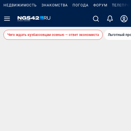
НЕДВИЖИМОСТЬ
ЗНАКОМСТВА
ПОГОДА
ФОРУМ
ТЕЛЕПРО
Чего ждать кузбассовцам осенью — ответ экономиста
Льготный про