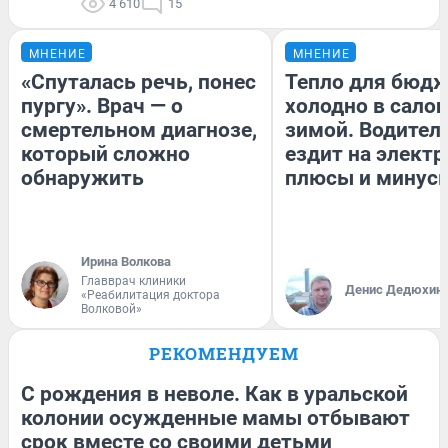
4 610
15
МНЕНИЕ
МНЕНИЕ
«Спуталась речь, понес
Тепло для бюдж
пургу». Врач — о
холодно в сало
смертельном диагнозе,
зимой. Водитель
который сложно
ездит на электр
обнаружить
плюсы и минус
Ирина Волкова
Главврач клиники
Денис Дедюхин
«Реабилитация доктора
Волковой»
РЕКОМЕНДУЕМ
С рождения в неволе. Как в уральской
колонии осужденные мамы отбывают
срок вместе со своими детьми