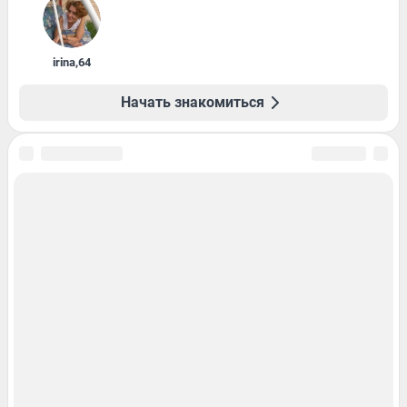
irina
,
64
Начать знакомиться