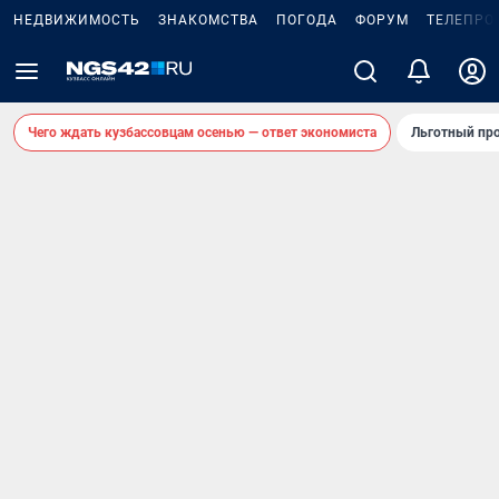
НЕДВИЖИМОСТЬ
ЗНАКОМСТВА
ПОГОДА
ФОРУМ
ТЕЛЕПРО
Чего ждать кузбассовцам осенью — ответ экономиста
Льготный про