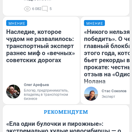
6 082
5
МНЕНИЕ
МНЕНИЕ
Наследие, которое
«Никого нельзя
чудом не развалилось:
победить». О ч
транспортный эксперт
главный блокба
разнес миф о «вечных»
этого года, кот
советских дорогах
бьет рекорды в
прокате: честн
отзыв на «Одис
Нолана
Олег Арефьев
Блогер, предприниматель,
Стас Соколов
владелец в транспортном
Эксперт
бизнесе
РЕКОМЕНДУЕМ
«Ела одни булочки и пирожные»:
экстремально худые новосибирцы — о