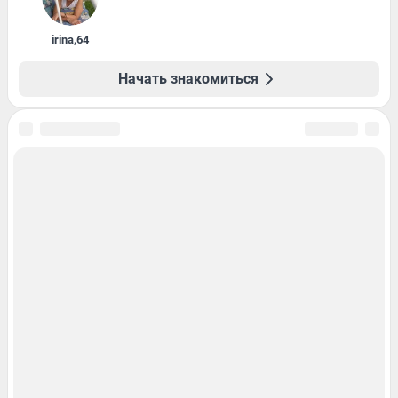
irina
,
64
Начать знакомиться