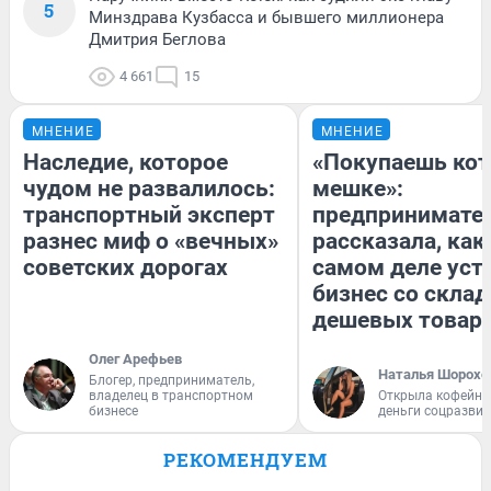
5
Минздрава Кузбасса и бывшего миллионера
Дмитрия Беглова
4 661
15
МНЕНИЕ
МНЕНИЕ
Наследие, которое
«Покупаешь кот
чудом не развалилось:
мешке»:
транспортный эксперт
предпринимате
разнес миф о «вечных»
рассказала, как
советских дорогах
самом деле уст
бизнес со скла
дешевых товар
Олег Арефьев
Наталья Шорохо
Блогер, предприниматель,
владелец в транспортном
Открыла кофейну
бизнесе
деньги соцразви
РЕКОМЕНДУЕМ