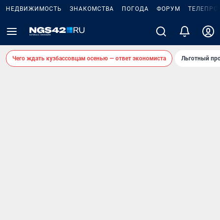
НЕДВИЖИМОСТЬ
ЗНАКОМСТВА
ПОГОДА
ФОРУМ
ТЕЛЕПРО
Чего ждать кузбассовцам осенью — ответ экономиста
Льготный про