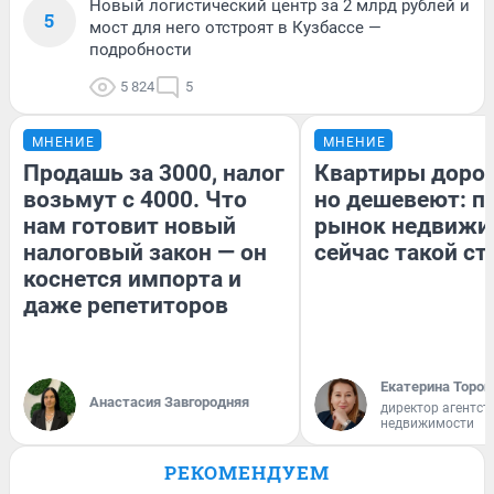
Новый логистический центр за 2 млрд рублей и
5
мост для него отстроят в Кузбассе —
подробности
5 824
5
МНЕНИЕ
МНЕНИЕ
Продашь за 3000, налог
Квартиры доро
возьмут с 4000. Что
но дешевеют: п
нам готовит новый
рынок недвижи
налоговый закон — он
сейчас такой с
коснется импорта и
даже репетиторов
Екатерина Тороп
Анастасия Завгородняя
директор агентст
недвижимости
РЕКОМЕНДУЕМ