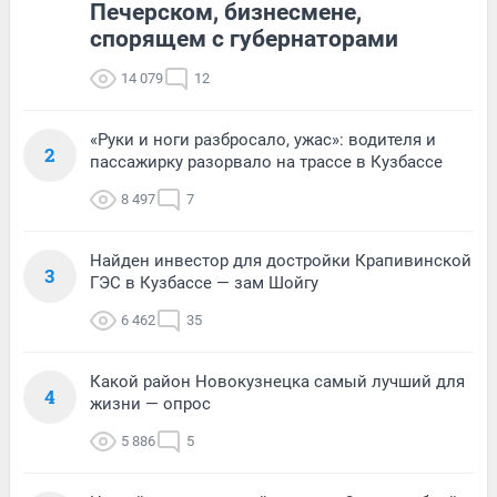
Печерском, бизнесмене,
спорящем с губернаторами
14 079
12
«Руки и ноги разбросало, ужас»: водителя и
2
пассажирку разорвало на трассе в Кузбассе
8 497
7
Найден инвестор для достройки Крапивинской
3
ГЭС в Кузбассе — зам Шойгу
6 462
35
Какой район Новокузнецка самый лучший для
4
жизни — опрос
5 886
5