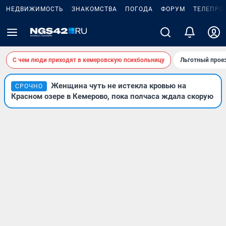
НЕДВИЖИМОСТЬ
ЗНАКОМСТВА
ПОГОДА
ФОРУМ
ТЕЛЕПРО
С чем люди приходят в кемеровскую психбольницу
Льготный проез
Женщина чуть не истекла кровью на
СРОЧНО
Красном озере в Кемерово, пока полчаса ждала скорую