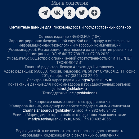
Мы в соцсетях
Контактные данные для Роскомнадзора и государственных органов
Сетевое издание «NGS42.RU» (18+)
Зарегистрировано Федеральной службой по надзору в сфере связи,
информационных технологий и массовых коммуникаций
(Роскомнадзор). Регистрационный номер и дата принятия решения о
регистрации - ЭЛ № ФС 77-78817 от 07.08.2020 г.
Учредитель: Общество с ограниченной ответственностью "ИНТЕРНЕТ
ТЕХНОЛОГИИ"
Главный редактор: Левчук Александр Николаевич
Адрес редакции: 650000, Россия, Кемерово, ул. 50 лет Октября, д. 11, офис
201, телефон +7 (3842) 23-22-60
Электронный адрес редакции:
ngs42@shkulev.ru
Контактные данные для Роскомнадзора и государственных органов:
juristnsk@shkulev.ru
Техподдержка:
help@shkulev.ru
По вопросам коммерческого сотрудничества:
Жапарова Жанна, менеджер по работе с федеральными клиентами
zhanna.zhaparova@shkulev.ru
, моб. + 7 982 640 34 32
Ревина Мария, директор по работе с федеральными клиентами
mariya.revina@shkulev.ru
, моб. +7 910 402 4056
Редакция сайта не несет ответственности за достоверность
информации, содержащейся в рекламных объявлениях.