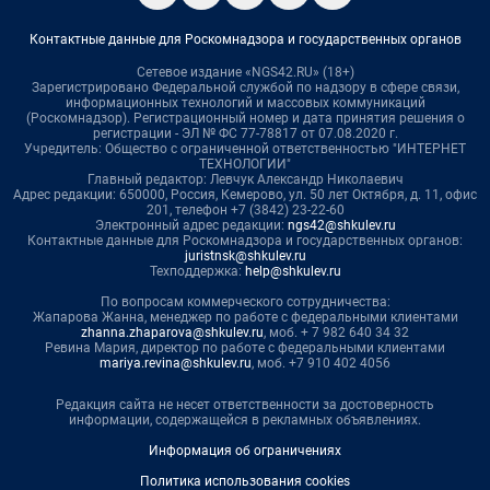
Контактные данные для Роскомнадзора и государственных органов
Сетевое издание «NGS42.RU» (18+)
Зарегистрировано Федеральной службой по надзору в сфере связи,
информационных технологий и массовых коммуникаций
(Роскомнадзор). Регистрационный номер и дата принятия решения о
регистрации - ЭЛ № ФС 77-78817 от 07.08.2020 г.
Учредитель: Общество с ограниченной ответственностью "ИНТЕРНЕТ
ТЕХНОЛОГИИ"
Главный редактор: Левчук Александр Николаевич
Адрес редакции: 650000, Россия, Кемерово, ул. 50 лет Октября, д. 11, офис
201, телефон +7 (3842) 23-22-60
Электронный адрес редакции:
ngs42@shkulev.ru
Контактные данные для Роскомнадзора и государственных органов:
juristnsk@shkulev.ru
Техподдержка:
help@shkulev.ru
По вопросам коммерческого сотрудничества:
Жапарова Жанна, менеджер по работе с федеральными клиентами
zhanna.zhaparova@shkulev.ru
, моб. + 7 982 640 34 32
Ревина Мария, директор по работе с федеральными клиентами
mariya.revina@shkulev.ru
, моб. +7 910 402 4056
Редакция сайта не несет ответственности за достоверность
информации, содержащейся в рекламных объявлениях.
Информация об ограничениях
Политика использования cookies