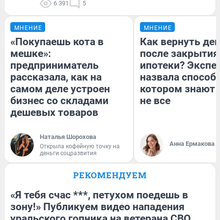
6 391
5
МНЕНИЕ
МНЕНИЕ
«Покупаешь кота в
Как вернуть де
мешке»:
после закрытия
предприниматель
ипотеки? Экспе
рассказала, как на
назвала способ,
самом деле устроен
котором знают 
бизнес со складами
не все
дешевых товаров
Наталья Шорохова
Анна Ермакова
Открыла кофейную точку на
деньги соцразвития
РЕКОМЕНДУЕМ
«Я тебя счас ***, петухом поедешь в
зону!» Публикуем видео нападения
уральского гопника на ветерана СВО