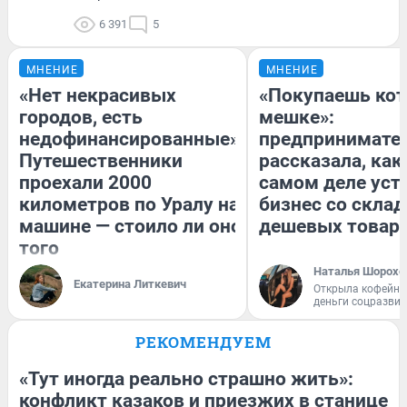
6 391
5
МНЕНИЕ
МНЕНИЕ
«Нет некрасивых
«Покупаешь кот
городов, есть
мешке»:
недофинансированные».
предпринимате
Путешественники
рассказала, как
проехали 2000
самом деле уст
километров по Уралу на
бизнес со скла
машине — стоило ли оно
дешевых товар
того
Наталья Шорохо
Екатерина Литкевич
Открыла кофейну
деньги соцразви
РЕКОМЕНДУЕМ
«Тут иногда реально страшно жить»:
конфликт казаков и приезжих в станице