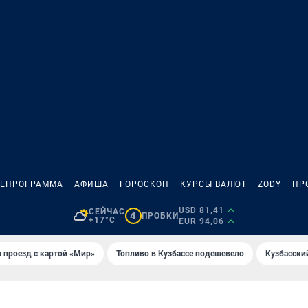
ЛЕПРОГРАММА
АФИША
ГОРОСКОП
КУРСЫ ВАЛЮТ
ZODY
ПР
USD 81,41
СЕЙЧАС
4
ПРОБКИ
+17°C
EUR 94,06
 проезд с картой «Мир»
Топливо в Кузбассе подешевело
Кузбасски