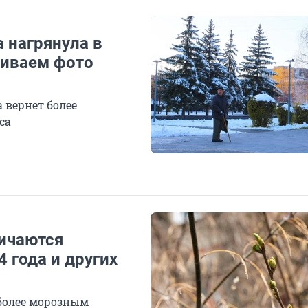
а нагрянула в
ниваем фото
 вернет более
са
личаются
 года и других
более морозным