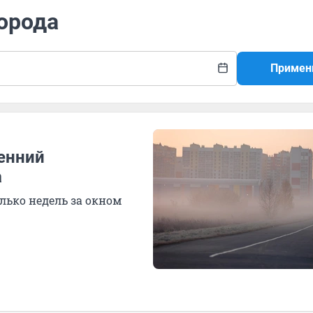
города
Примен
ренний
а
олько недель за окном