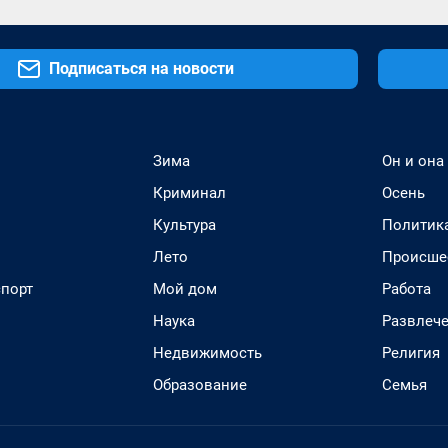
Подписаться на новости
Зима
Он и она
Криминал
Осень
Культура
Политик
Лето
Происше
спорт
Мой дом
Работа
Наука
Развлеч
Недвижимость
Религия
Образование
Семья