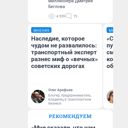
миллионера Дмитрия
Беглова
4 559
15
МНЕНИЕ
МНЕНИЕ
Наследие, которое
«Спутал
чудом не развалилось:
пургу».
транспортный эксперт
смерте
разнес миф о «вечных»
которы
советских дорогах
обнару
Олег Арефьев
Ир
Блогер, предприниматель,
Гл
владелец в транспортном
«Р
бизнесе
Во
РЕКОМЕНДУЕМ
«Мне сказали, что нам