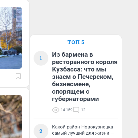
ТОП 5
Из бармена в
1
ресторанного короля
Кузбасса: что мы
знаем о Печерском,
бизнесмене,
спорящем с
губернаторами
14 159
12
Какой район Новокузнецка
2
самый лучший для жизни —