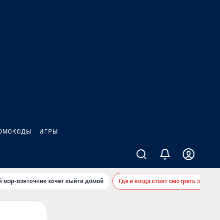
ОМОКОДЫ
ИГРЫ
й мэр-взяточник хочет выйти домой
Где и когда стоит смотреть звездоп