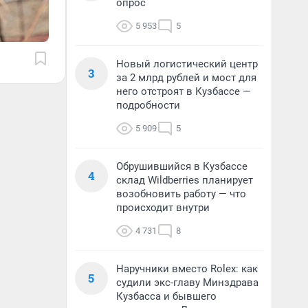
опрос
5 953
5
Новый логистический центр
3
за 2 млрд рублей и мост для
него отстроят в Кузбассе —
подробности
5 909
5
Обрушившийся в Кузбассе
4
склад Wildberries планирует
возобновить работу — что
происходит внутри
4 731
8
Наручники вместо Rolex: как
5
судили экс-главу Минздрава
Кузбасса и бывшего